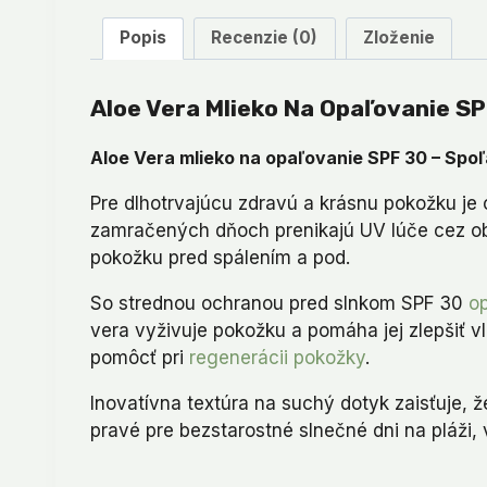
Popis
Recenzie (0)
Zloženie
Aloe Vera Mlieko Na Opaľovanie S
Aloe Vera mlieko na opaľovanie SPF 30 – Spoľ
Pre dlhotrvajúcu zdravú a krásnu pokožku je 
zamračených dňoch prenikajú UV lúče cez ob
pokožku pred spálením a pod.
So strednou ochranou pred slnkom SPF 30
o
vera vyživuje pokožku a pomáha jej zlepšiť 
pomôcť pri
regenerácii pokožky
.
Inovatívna textúra na suchý dotyk zaisťuje, 
pravé pre bezstarostné slnečné dni na pláži, 