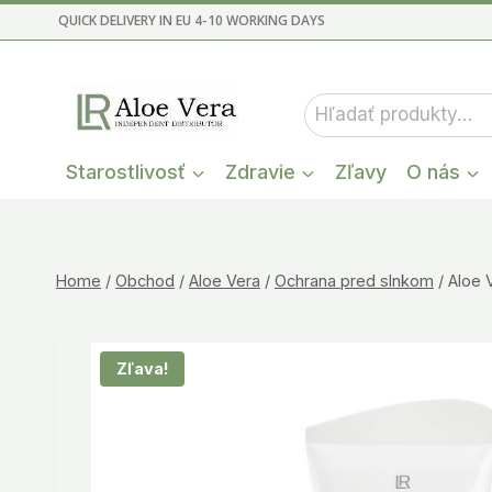
Skip
QUICK DELIVERY IN EU 4-10 WORKING DAYS
to
content
Hľadať:
Starostlivosť
Zdravie
Zľavy
O nás
Home
/
Obchod
/
Aloe Vera
/
Ochrana pred slnkom
/
Aloe 
Zľava!