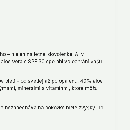
o – nielen na letnej dovolenke! Aj v
aloe vera s SPF 30 spoľahlivo ochráni vašu
v pleti – od svetlej až po opálenú. 40% aloe
zýmami, minerálmi a vitamínmi, ktoré môžu
pí a nezanecháva na pokožke biele zvyšky. To