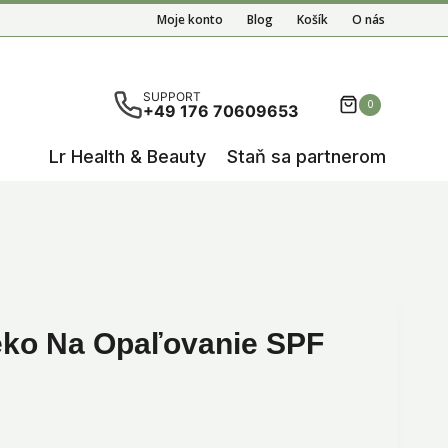
Vera
Moje konto
Blog
Košík
O nás
mlieko
9.
.
na
opaľovanie
ete results are available use up and down arrows to re
SUPPORT
0
+49 176 70609653
SPF
30
Lr Health & Beauty
Staň sa partnerom
eko Na Opaľovanie SPF
lna