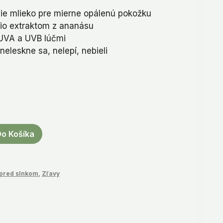
e mlieko pre mierne opálenú pokožku
io extraktom z ananásu
9.
 UVA a UVB lúčmi
neleskne sa, nelepí, nebieli
u
Do Košíka
pred slnkom
,
Zľavy