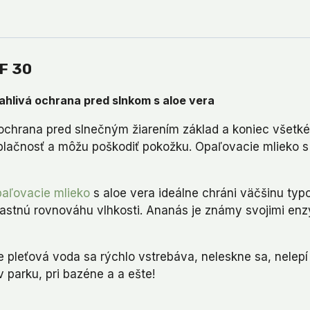
PF 30
ahlivá ochrana pred slnkom s aloe vera
ochrana pred slnečným žiarením základ a koniec všetkéh
lačnosť a môžu poškodiť pokožku. Opaľovacie mlieko s 
paľovacie mlieko
s aloe vera ideálne chráni väčšinu typo
vlastnú rovnováhu vlhkosti. Ananás je známy svojimi en
že pleťová voda sa rýchlo vstrebáva, neleskne sa, nele
v parku, pri bazéne a a ešte!