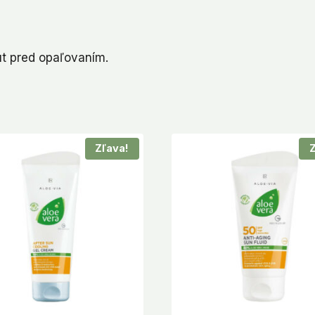
t pred opaľovaním.
Zľava!
Z