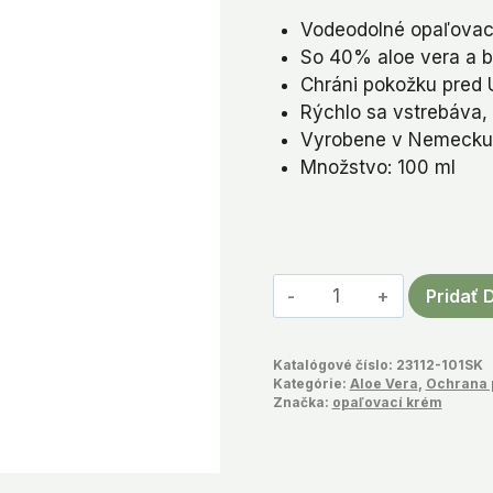
cena
cena
Vodeodolné opaľovaci
bola:
je:
So 40% aloe vera a b
€21,99.
€11,9
Chráni pokožku pred
Rýchlo sa vstrebáva, 
Vyrobene v Nemeck
Množstvo: 100 ml
množstvo
Pridať 
Aloe
Vera
Katalógové číslo:
23112-101SK
mlieko
Kategórie:
Aloe Vera
,
Ochrana 
na
Značka:
opaľovací krém
opaľovanie
SPF
30