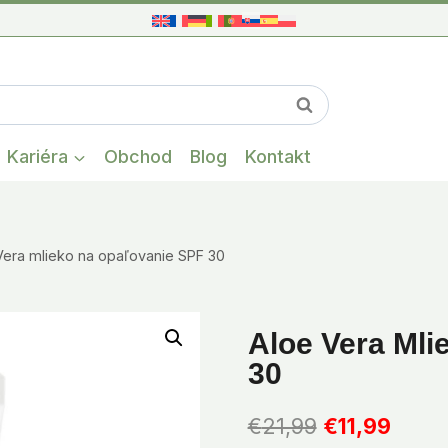
cena
cena
bola:
je:
€21,9
€11,99
When autocompl
Vyhľadávanie
Kariéra
Obchod
Blog
Kontakt
Vera mlieko na opaľovanie SPF 30
Aloe Vera Mli
30
Pôvodná
Aktuá
€
21,99
€
11,99