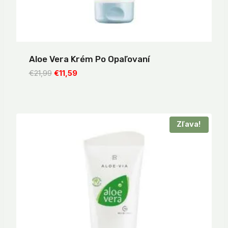
Aloe Vera Krém Po Opaľovaní
Pôvodná
Aktuálna
€
21,99
€
11,59
cena
cena
bola:
je:
€21,99.
€11,59.
Zľava!