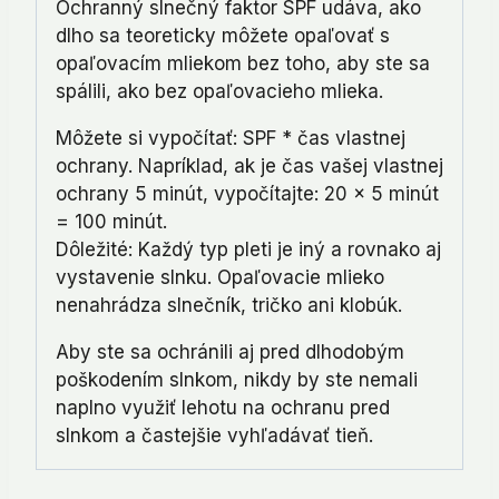
Ochranný slnečný faktor SPF udáva, ako
dlho sa teoreticky môžete opaľovať s
opaľovacím mliekom bez toho, aby ste sa
spálili, ako bez opaľovacieho mlieka.
Môžete si vypočítať: SPF * čas vlastnej
ochrany. Napríklad, ak je čas vašej vlastnej
ochrany 5 minút, vypočítajte: 20 x 5 minút
= 100 minút.
Dôležité: Každý typ pleti je iný a rovnako aj
vystavenie slnku. Opaľovacie mlieko
nenahrádza slnečník, tričko ani klobúk.
Aby ste sa ochránili aj pred dlhodobým
poškodením slnkom, nikdy by ste nemali
naplno využiť lehotu na ochranu pred
slnkom a častejšie vyhľadávať tieň.