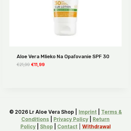
Aloe Vera Mlieko Na Opaľovanie SPF 30
Pôvodná
Aktuálna
€
21,99
€
11,99
cena
cena
bola:
je:
€21,99.
€11,99.
© 2026 Lr Aloe Vera Shop |
Imprint
|
Terms &
Conditions
|
Privacy Policy
|
Return
Policy
|
Shop
|
Contact
|
Withdrawal