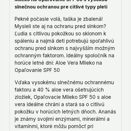
slnečnou ochranou pre citlivé typy pleti
Pekné počasie volá, taška je zbalená!
Mysleli ste aj na ochranu pred slnkom?
Ľudia s citlivou pokožkou so sklonom k
spáleniu a najmä deti potrebujú spoľahlivú
ochranu pred slnkom s najvyšším možným
ochranným faktorom. Ideálny spoločník na
horúce letné dni: Aloe Vera Mlieko na
Opaľovanie SPF 50
Vďaka vysokému slnečnému ochrannému
faktoru a 40 % aloe vera ošetrujúcich
zložiek, Opaľovacie Mlieko SPF 50 s aloe
vera ideálne chráni a stará sa o citlivú
pokožku v horúcich letných dňoch. Ananás
je známy svojimi enzýmami, minerálmi a
vitamínmi, ktoré môžu pomôcť pri