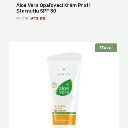
Aloe Vera Opaľovací Krém Proti
Starnutiu SPF 50
Pôvodná
Aktuálna
€
27,89
€
13,99
cena
cena
bola:
je:
€27,89.
€13,99.
Zľava!