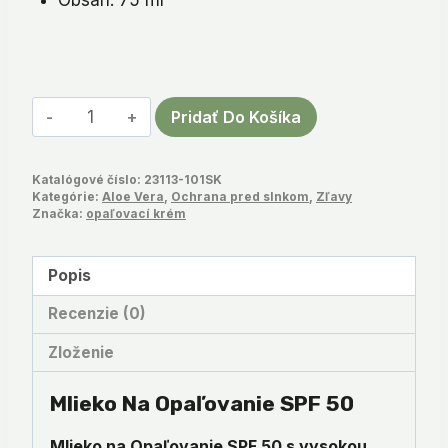
množstvo
Pridať Do Košíka
Mlieko
na
Katalógové číslo:
23113-101SK
Opaľovanie
Kategórie:
Aloe Vera
,
Ochrana pred slnkom
,
Zľavy
SPF
Značka:
opaľovací krém
50
Popis
Recenzie (0)
Zloženie
Mlieko Na Opaľovanie SPF 50
Mlieko na Opaľovanie SPF 50 s vysokou