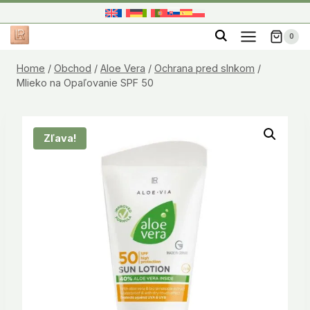
Skip
to
0
content
Home
/
Obchod
/
Aloe Vera
/
Ochrana pred slnkom
/
Mlieko na Opaľovanie SPF 50
Zľava!