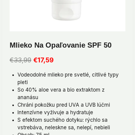
Mlieko Na Opaľovanie SPF 50
Pôvodná
Aktuálna
€
33,99
€
17,59
cena
cena
Vodeodolné mlieko pre svetlé, citlivé typy
bola:
je:
pleti
€33,99.
€17,59.
So 40% aloe vera a bio extraktom z
ananásu
Chráni pokožku pred UVA a UVB lúčmi
Intenzívne vyživuje a hydratuje
S efektom suchého dotyku: rýchlo sa
vstrebáva, neleskne sa, nelepí, nebieli
Obsah: 75 ml