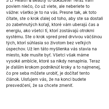
S Lr Health & Beauty to dokážete! Teraz vám
poviem niečo, čo už viete, ale neberiete to
vážne: všetko je to na vás. Presne tak, ak toto
čítate, ste o krok ďalej od toho, aby ste sa dostali
zo zabehnutých koľají, ktoré vám uberajú čas a
energiu, ako všetci tí, ktorí zostávajú otrokmi
systému. Ste o krok vpred pred drvivou väčšinou
tých, ktorí súhlasia so životom bez veľkých
úspechov. Už len táto myšlienka vás stavia na
miesto, kde musíte byť. Všetci však máme
vysoké ambície, ktoré sa nikdy nenaplnia. Teraz
je ďalším krokom podniknúť kroky a to najmenej,
čo pre seba môžete urobiť, je dočítať tento
článok. Uisťujem vás, že na konci budete
presvedčení, že sa chcete zmeniť.