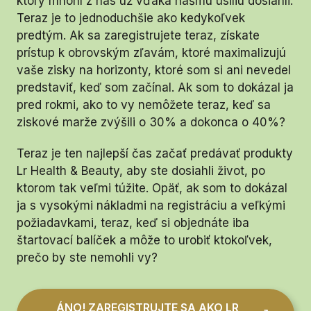
ktorý mnohí z nás už vďaka nášmu úsiliu dosiahli.
Teraz je to jednoduchšie ako kedykoľvek
predtým. Ak sa zaregistrujete teraz, získate
prístup k obrovským zľavám, ktoré maximalizujú
vaše zisky na horizonty, ktoré som si ani nevedel
predstaviť, keď som začínal. Ak som to dokázal ja
pred rokmi, ako to vy nemôžete teraz, keď sa
ziskové marže zvýšili o 30% a dokonca o 40%?
Teraz je ten najlepší čas začať predávať produkty
Lr Health & Beauty, aby ste dosiahli život, po
ktorom tak veľmi túžite. Opäť, ak som to dokázal
ja s vysokými nákladmi na registráciu a veľkými
požiadavkami, teraz, keď si objednáte iba
štartovací balíček a môže to urobiť ktokoľvek,
prečo by ste nemohli vy?
ÁNO! ZAREGISTRUJTE SA AKO LR