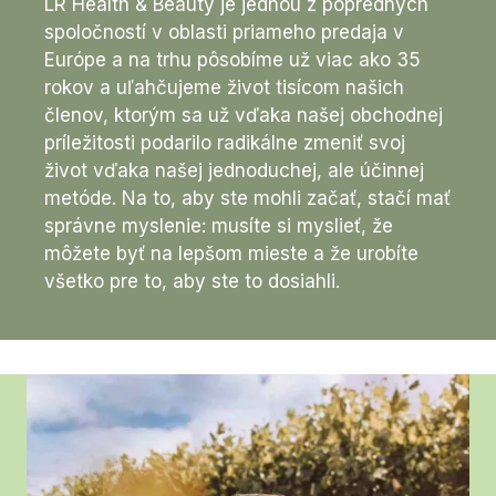
LR Health & Beauty je jednou z popredných
spoločností v oblasti priameho predaja v
Európe a na trhu pôsobíme už viac ako 35
rokov a uľahčujeme život tisícom našich
členov, ktorým sa už vďaka našej obchodnej
príležitosti podarilo radikálne zmeniť svoj
život vďaka našej jednoduchej, ale účinnej
metóde. Na to, aby ste mohli začať, stačí mať
správne myslenie: musíte si myslieť, že
môžete byť na lepšom mieste a že urobíte
všetko pre to, aby ste to dosiahli.