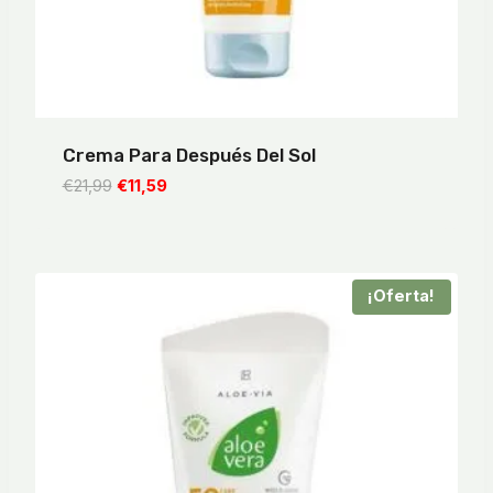
Crema Para Después Del Sol
El
El
€
21,99
€
11,59
precio
precio
original
actual
era:
es:
€21,99.
€11,59.
¡Oferta!