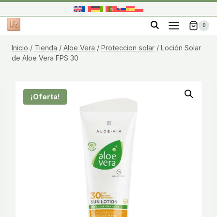
Saltar
al
0
contenido
Inicio
/
Tienda
/
Aloe Vera
/
Proteccion solar
/
Loción Solar
de Aloe Vera FPS 30
¡Oferta!