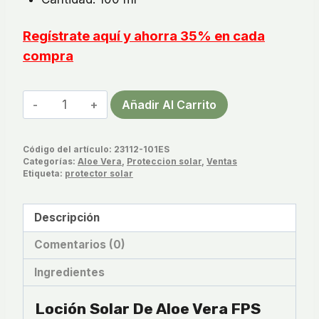
Regístrate aquí y ahorra 35% en cada
compra
Loción
Añadir Al Carrito
Solar
de
Código del artículo:
23112-101ES
Aloe
Categorías:
Aloe Vera
,
Proteccion solar
,
Ventas
Vera
Etiqueta:
protector solar
FPS
30
Descripción
cantidad
Comentarios (0)
Ingredientes
Loción Solar De Aloe Vera FPS