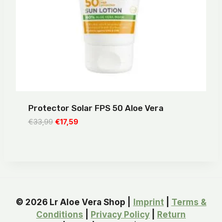
Protector Solar FPS 50 Aloe Vera
El
El
€
33,99
€
17,59
precio
precio
original
actual
era:
es:
€33,99.
€17,59.
© 2026 Lr Aloe Vera Shop |
Imprint
|
Terms &
Conditions
|
Privacy Policy
|
Return