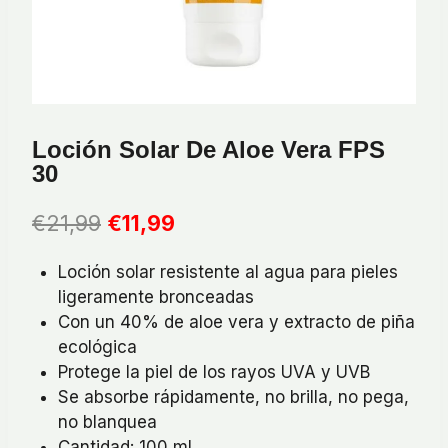
Loción Solar De Aloe Vera FPS
30
El
El
€
21,99
€
11,99
precio
precio
Loción solar resistente al agua para pieles
original
actual
ligeramente bronceadas
era:
es:
Con un 40% de aloe vera y extracto de piña
€21,99.
€11,99.
ecológica
Protege la piel de los rayos UVA y UVB
Se absorbe rápidamente, no brilla, no pega,
no blanquea
Cantidad: 100 ml