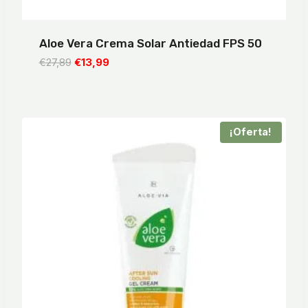
Aloe Vera Crema Solar Antiedad FPS 50
El
El
€
27,89
€
13,99
precio
precio
original
actual
era:
es:
€27,89.
€13,99.
¡Oferta!