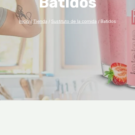
Batidos
Inicio
/
Tienda
/
Sustituto de la comida
/
Batidos