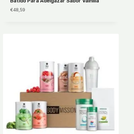
Batido Para Adelgazar Sabor Vainilla
€
48,59