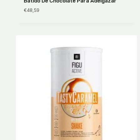
Batido De Chocolate Para Adelgazar
€
48,59