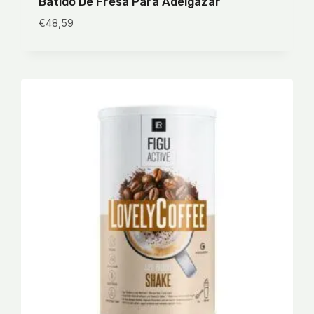
Batido De Fresa Para Adelgazar
€
48,59