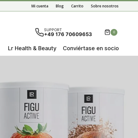
Mi cuenta
Blog
Carrito
Sobre nosotros
ultados autocompletados, puedes utilizar las flechas de 
SUPPORT
0
+49 176 70609653
Lr Health & Beauty
Conviértase en socio