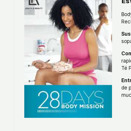
Es
Bod
Rec
Sus
sop
Com
rapi
Té P
Ent
de 
muc