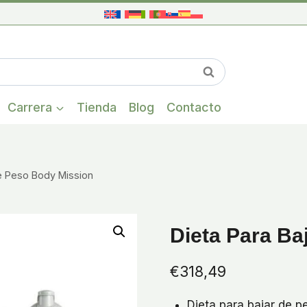
Cuando hay res
Buscar
Carrera
Tienda
Blog
Contacto
de Peso Body Mission
Dieta Para Ba
€
318,49
Dieta para bajar de p