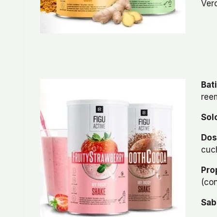
Verd
Bat
ree
Sol
Dos
cuch
Pro
(co
Sab