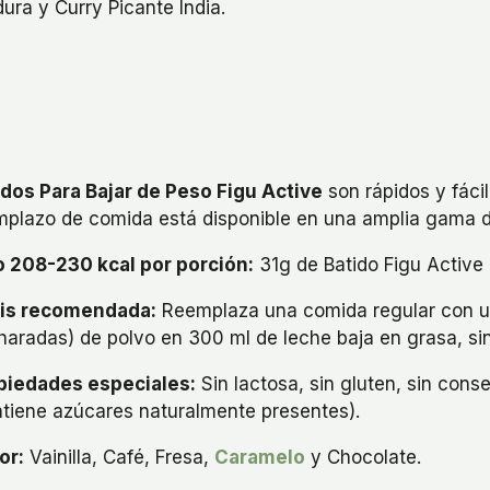
ura y Curry Picante India.
idos Para Bajar de Peso Figu Active
son rápidos y fácil
mplazo de comida está disponible en una amplia gama d
o 208-230 kcal por porción:
31g de Batido Figu Active 
is recomendada:
Reemplaza una comida regular con un
aradas) de polvo en 300 ml de leche baja en grasa, sin
piedades especiales:
Sin lactosa, sin gluten, sin con
ntiene azúcares naturalmente presentes).
or:
Vainilla, Café, Fresa,
Caramelo
y Chocolate.