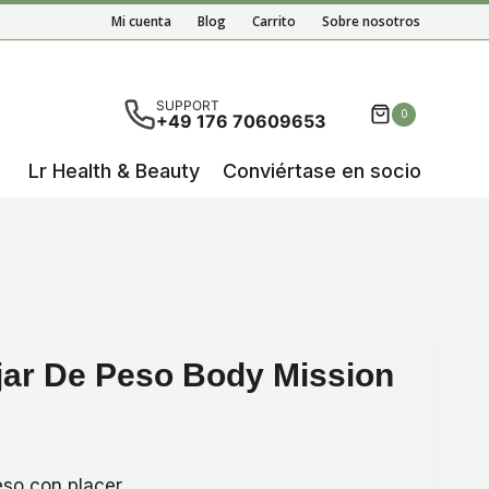
Mi cuenta
Blog
Carrito
Sobre nosotros
ultados autocompletados, puedes utilizar las flechas de 
SUPPORT
0
+49 176 70609653
Lr Health & Beauty
Conviértase en socio
jar De Peso Body Mission
eso con placer