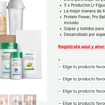
5 x Productos Lr Figu
La mejor manera de l
Protein Power, Pro Ba
incluido
Sopas y batidos para 
Desarrollado por expe
Regístrate aquí y ah
*