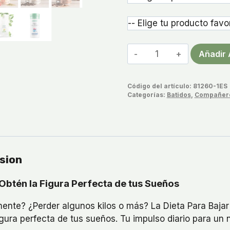
Dieta
Añadir 
Para
Bajar
Código del artículo:
81260-1ES
de
Categorías:
Batidos
,
Compañero
Peso
Body
Mission
cantidad
sion
 Obtén la Figura Perfecta de tus Sueños
ente? ¿Perder algunos kilos o más? La Dieta Para Baja
ura perfecta de tus sueños. Tu impulso diario para un 