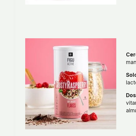
Cer
mane
Sol
lact
Dos
vit
alm