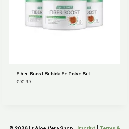
Fiber Boost Bebida En Polvo Set
€
90,99
© 2026 Lr Aloe Vera Shop |
Imprint
|
Terms &