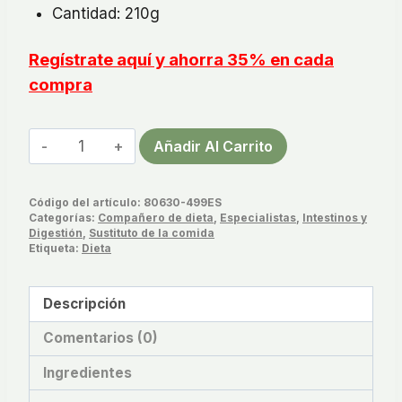
Cantidad: 210g
Regístrate aquí y ahorra 35% en cada
compra
Fiber
Añadir Al Carrito
Boost
Bebida
Código del artículo:
80630-499ES
en
Categorías:
Compañero de dieta
,
Especialistas
,
Intestinos y
Polvo
Digestión
,
Sustituto de la comida
Etiqueta:
Dieta
cantidad
Descripción
Comentarios (0)
Ingredientes