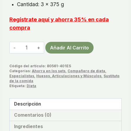
Cantidad: 3 x 375 g
Regístrate aquí y ahorra 35% en cada
compra
Proteina
Añadir Al Carrito
en
Polvo
Código del artículo:
80561-401ES
Vainilla
Categorías:
Ahorra en los sets
,
Compañero de dieta
,
cantidad
Especialistas
,
Huesos, Articulaciones y Músculos
,
Sustituto
de la comida
Etiqueta:
Dieta
Descripción
Comentarios (0)
Ingredientes