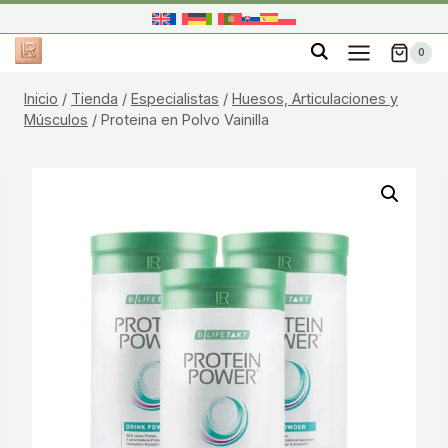
Saltar
al
0
contenido
Inicio
/
Tienda
/
Especialistas
/
Huesos, Articulaciones y
Músculos
/
Proteina en Polvo Vainilla