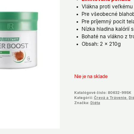
bola:
je:
Vlákna proti veľkému
€60,98.
€47,
Pre všeobecné blaho
Pre príjemný pocit tel
Nízka hladina kalórií 
Bohaté na vlákno z t
Obsah: 2 x 210g
Nie je na sklade
Katalógové číslo:
80632-99SK
Kategórií:
Črevá a Trávenie
,
Di
Značka:
Diéta