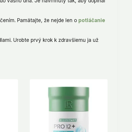
do vášho dňa. Je navrhnutý tak, aby dopĺňal
čením. Pamätajte, že nejde len o
potláčanie
dlami. Urobte prvý krok k zdravšiemu ja už