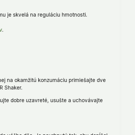
u je skvelá na reguláciu hmotnosti.
v
.
nej na okamžitú konzumáciu primiešajte dve
LR Shaker.
ujte dobre uzavreté, usušte a uchovávajte