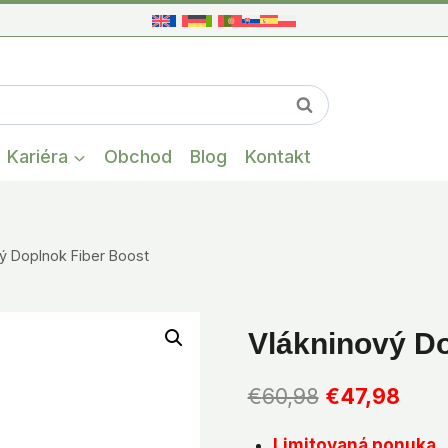
When autocompl
Vyhľadávanie
Kariéra
Obchod
Blog
Kontakt
ý Doplnok Fiber Boost
Vlákninový Do
Pôvodná
Aktu
€
60,98
€
47,98
cena
cena
Limitovaná ponuka