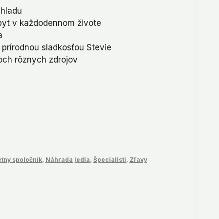
 hladu
98.
byt v každodennom živote
a
s prírodnou sladkosťou Stevie
roch rôznych zdrojov
étny spoločník
,
Náhrada jedla
,
Špecialisti
,
Zľavy