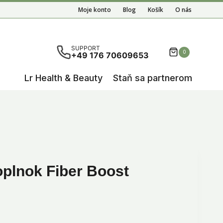
Moje konto
Blog
Košík
O nás
ete results are available use up and down arrows to re
SUPPORT
0
+49 176 70609653
Lr Health & Beauty
Staň sa partnerom
plnok Fiber Boost
álna