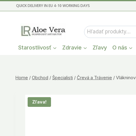
Skip
QUICK DELIVERY IN EU 4-10 WORKING DAYS
to
content
Hľadať:
Starostlivosť
Zdravie
Zľavy
O nás
Home
/
Obchod
/
Špecialisti
/
Črevá a Trávenie
/
Vlákninov
Zľava!