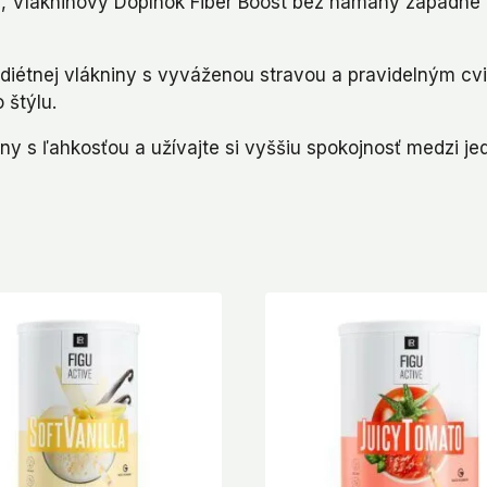
ch, Vlákninový Doplnok Fiber Boost bez námahy zapadne 
iétnej vlákniny s vyváženou stravou a pravidelným cvi
 štýlu.
iny s ľahkosťou a užívajte si vyššiu spokojnosť medzi je