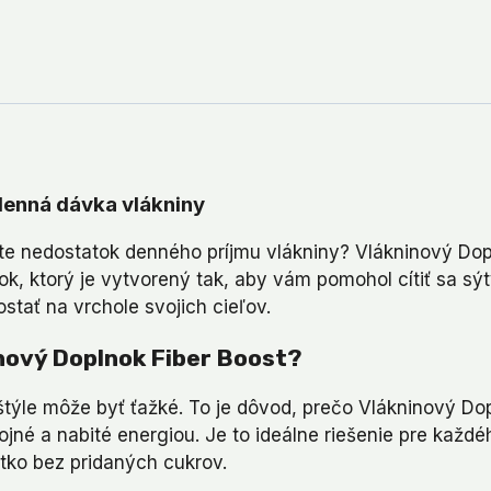
denná dávka vlákniny
te nedostatok denného príjmu vlákniny? Vlákninový Dopl
ok, ktorý je vytvorený tak, aby vám pomohol cítiť sa sý
tať na vrchole svojich cieľov.
inový Doplnok Fiber Boost?
týle môže byť ťažké. To je dôvod, prečo Vlákninový Dop
jné a nabité energiou. Je to ideálne riešenie pre každéh
šetko bez pridaných cukrov.