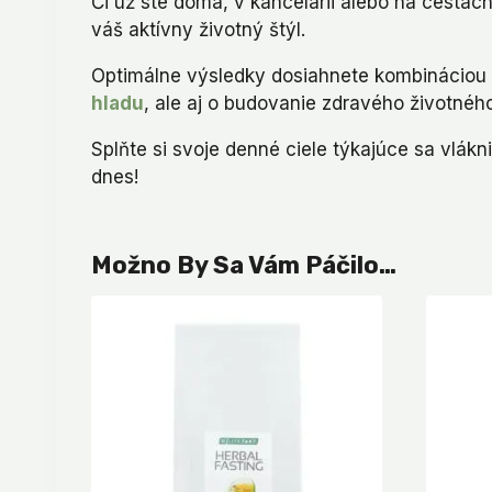
Či už ste doma, v kancelárii alebo na cestá
váš aktívny životný štýl.
Optimálne výsledky dosiahnete kombináciou d
hladu
, ale aj o budovanie zdravého životného
Splňte si svoje denné ciele týkajúce sa vlákn
dnes!
Možno By Sa Vám Páčilo…