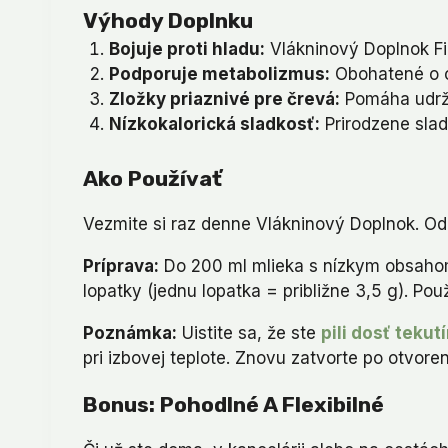
Výhody Doplnku
Bojuje proti hladu:
Vlákninový Doplnok Fib
Podporuje metabolizmus:
Obohatené o ch
Zložky priaznivé pre črevá:
Pomáha udrži
Nízkokalorická sladkosť:
Prirodzene slad
Ako Používať
Vezmite si raz denne Vlákninový Doplnok. Od
Príprava:
Do 200 ml mlieka s nízkym obsahom 
lopatky (jednu lopatka = približne 3,5 g). P
Poznámka:
Uistite sa, že ste
pili dosť tekut
pri izbovej teplote. Znovu zatvorte po otvoren
Bonus: Pohodlné A Flexibilné