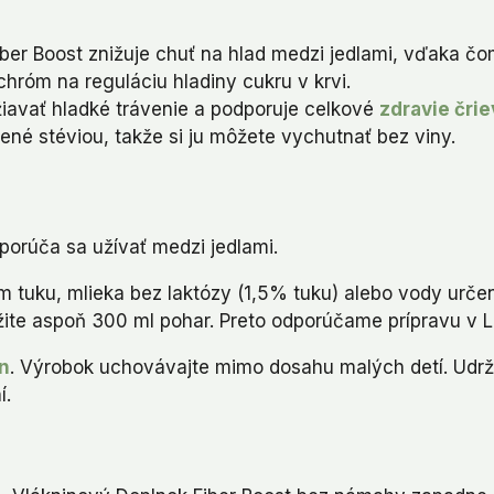
er Boost znižuje chuť na hlad medzi jedlami, vďaka čom
róm na reguláciu hladiny cukru v krvi.
avať hladké trávenie a podporuje celkové
zdravie črie
ené stéviou, takže si ju môžete vychutnať bez viny.
porúča sa užívať medzi jedlami.
tuku, mlieka bez laktózy (1,5% tuku) alebo vody urče
oužite aspoň 300 ml pohar. Preto odporúčame prípravu v 
ín
. Výrobok uchovávajte mimo dosahu malých detí. Udrž
í.