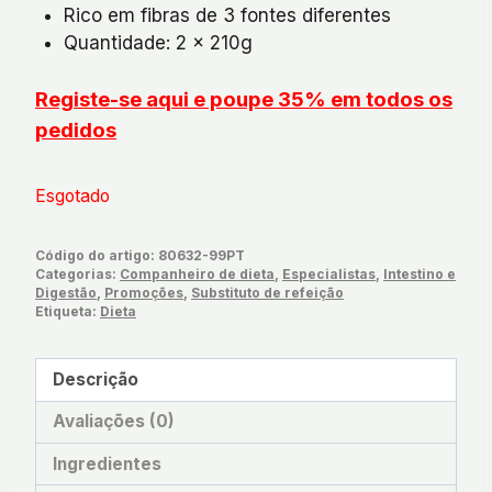
Rico em fibras de 3 fontes diferentes
Quantidade: 2 x 210g
Registe-se aqui e poupe 35% em todos os
pedidos
Esgotado
Código do artigo:
80632-99PT
Categorias:
Companheiro de dieta
,
Especialistas
,
Intestino e
Digestão
,
Promoções
,
Substituto de refeição
Etiqueta:
Dieta
Descrição
Avaliações (0)
Ingredientes