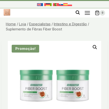
Skip
to
0
content
Home
/
Loja
/
Especialistas
/
Intestino e Digestão
/
Suplemento de Fibras Fiber Boost
Promoção!