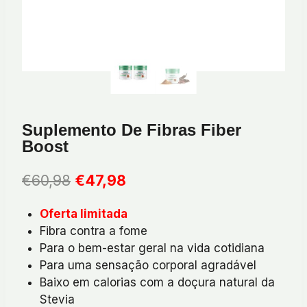
Suplemento De Fibras Fiber
Boost
O
O
€
60,98
€
47,98
preço
preço
Oferta limitada
original
atual
Fibra contra a fome
era:
é:
Para o bem-estar geral na vida cotidiana
€60,98.
€47,98.
Para uma sensação corporal agradável
Baixo em calorias com a doçura natural da
Stevia