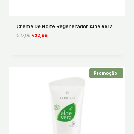
Creme De Noite Regenerador Aloe Vera
O
O
€
27,99
€
22,99
preço
preço
original
atual
era:
é:
€27,99.
€22,99.
Promoção!