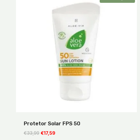
Protetor Solar FPS 50
O
O
€
33,99
€
17,59
preço
preço