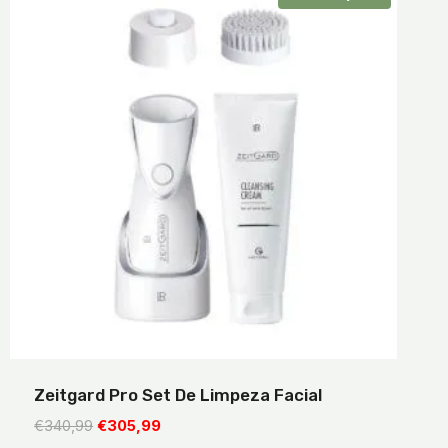
Zeitgard Pro Set De Limpeza Facial
O
O
€
340,99
€
305,99
preço
preço