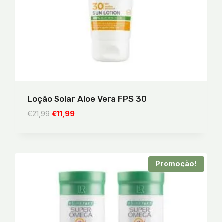
Loção Solar Aloe Vera FPS 30
O
O
€
21,99
€
11,99
preço
preço
original
atual
era:
é:
€21,99.
€11,99.
Promoção!