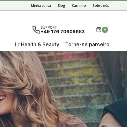
Minha conta
Blog
Carrinho
Sobre nós
em disponíveis resultados de preenchimento automático,
SUPPORT
0
+49 176 70609653
Lr Health & Beauty
Torne-se parceiro