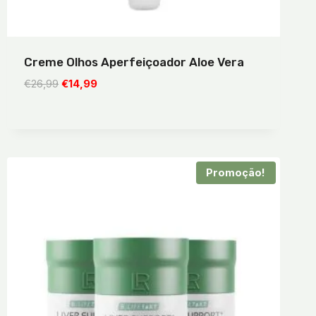
Creme Olhos Aperfeiçoador Aloe Vera
O
O
€
26,99
€
14,99
preço
preço
original
atual
era:
é:
€26,99.
€14,99.
Promoção!