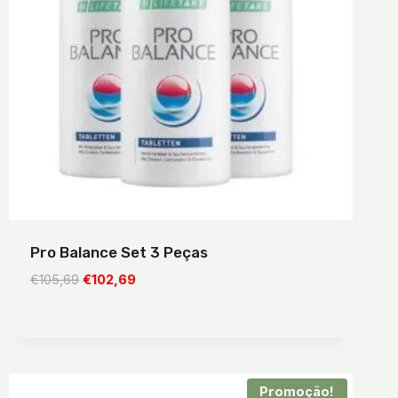
Pro Balance Set 3 Peças
O
O
€
105,69
€
102,69
preço
preço
original
atual
era:
é:
€105,69.
€102,69.
Promoção!