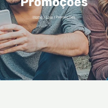
Promoções
Home
/
Loja
/
Promoções