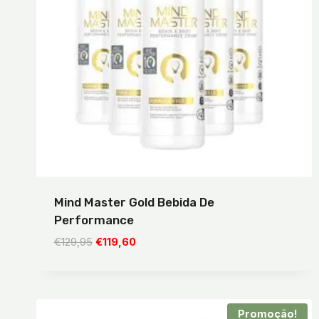
Mind Master Gold Bebida De
Performance
O
O
€
129,95
€
119,60
preço
preço
original
atual
era:
é:
€129,95.
€119,60.
Promoção!