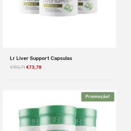
Lr Liver Support Capsulas
O
O
€
103,71
€
73,78
preço
preço
original
atual
era:
é:
€103,71.
€73,78.
Promoção!