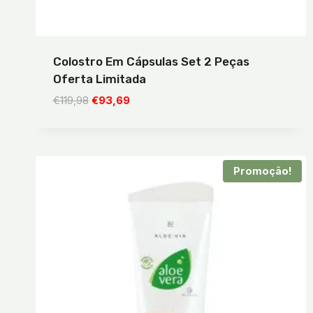
Colostro Em Cápsulas Set 2 Peças
Oferta Limitada
O
O
€
119,98
€
93,69
preço
preço
original
atual
era:
é:
€119,98.
€93,69.
Promoção!