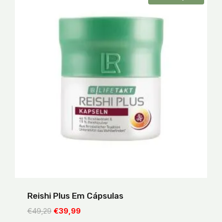
Reishi Plus Em Cápsulas
O
O
€
49,29
€
39,99
preço
preço