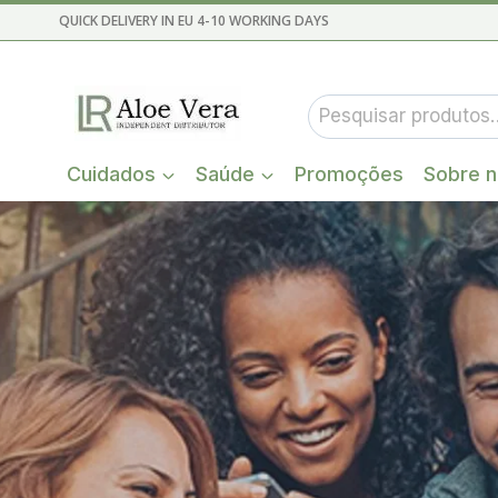
Skip
QUICK DELIVERY IN EU 4-10 WORKING DAYS
to
content
Pesquisar
por:
Cuidados
Saúde
Promoções
Sobre 