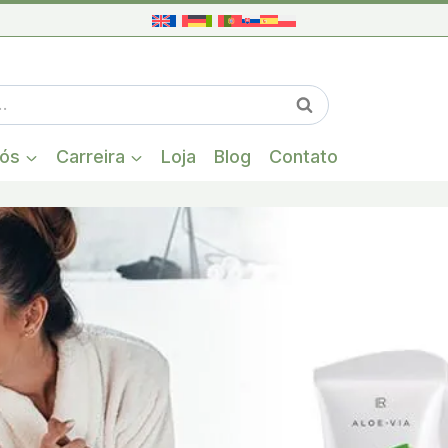
Quando estiver
Pesquisa
nós
Carreira
Loja
Blog
Contato