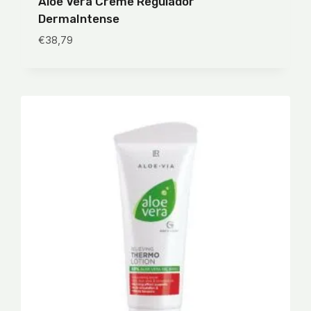
Aloe Vera Creme Regulador
DermaIntense
€
38,79