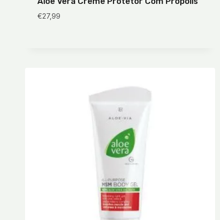
Aloe Vera Creme Protetor Com Propólis
€
27,99