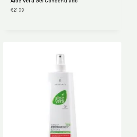
Aloe Vera Gel Concentrado
€
21,99