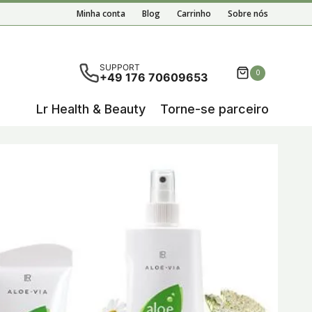
Minha conta
Blog
Carrinho
Sobre nós
em disponíveis resultados de preenchimento automático,
SUPPORT
0
+49 176 70609653
Lr Health & Beauty
Torne-se parceiro