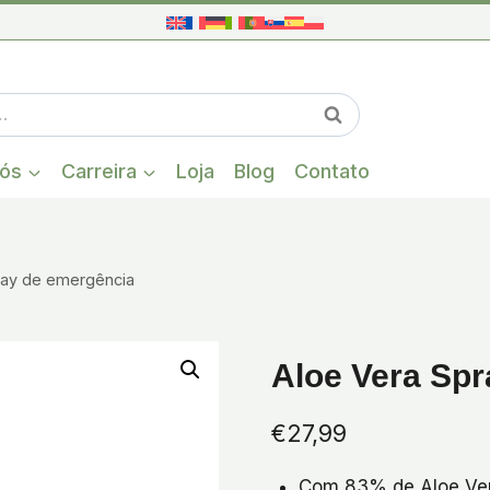
Quando estiver
Pesquisa
nós
Carreira
Loja
Blog
Contato
ray de emergência
Aloe Vera Sp
€
27,99
Com 83% de Aloe Ve