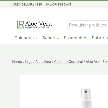
Skip
QUICK DELIVERY IN EU 4-10 WORKING DAYS
to
content
Pesquisar
por:
Cuidados
Saúde
Promoções
Sobre 
Home
/
Loja
/
Aloe Vera
/
Cuidado Corporal
/
Aloe Vera Sp