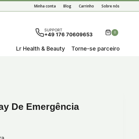
Aloe
Minha conta
Blog
Carrinho
Sobre nós
Vera
Spray
de
em disponíveis resultados de preenchimento automático,
SUPPORT
0
+49 176 70609653
emergência
Lr Health & Beauty
Torne-se parceiro
ray De Emergência
ra