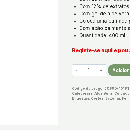
Com 12% de extratos 
Com gel de aloé vera
Coloca uma camada pr
Com ação calmante e
Quantidade: 400 ml
Registe-se aqui e po
Quantidade
Adicion
de
Aloe
Código do artigo:
20600-101PT
Vera
Categorias:
Aloe Vera
,
Cuidado
Spray
Etiquetas:
Cortes
,
Eczema
,
Feri
de
emergência