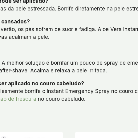
pode ser aplicado?
as da pele estressada. Borrife diretamente na pele estr
s cansados?
verão, os pés sofrem de suor e fadiga. Aloe Vera Inst
rvas acalmam a pele.
s. A melhor solução é borrifar um pouco de spray de em
ter-shave. Acalma e relaxa a pele irritada.
ser aplicado no couro cabeludo?
mplesmente borrife o Instant Emergency Spray no couro
ão de frescura
no couro cabeludo.