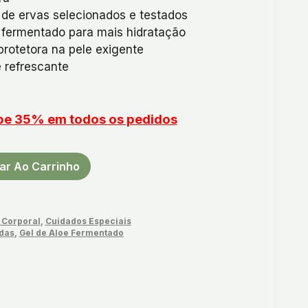
de ervas selecionados e testados
 fermentado para mais hidratação
otetora na pele exigente
 refrescante
upe 35% em todos os pedidos
ar Ao Carrinho
 Corporal
,
Cuidados Especiais
das
,
Gel de Aloe Fermentado