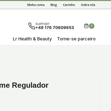
Aloe
Minha conta
Blog
Carrinho
Sobre nós
Vera
Creme
Regulador
em disponíveis resultados de preenchimento automático,
SUPPORT
0
+49 176 70609653
DermaIntense
Lr Health & Beauty
Torne-se parceiro
eme Regulador