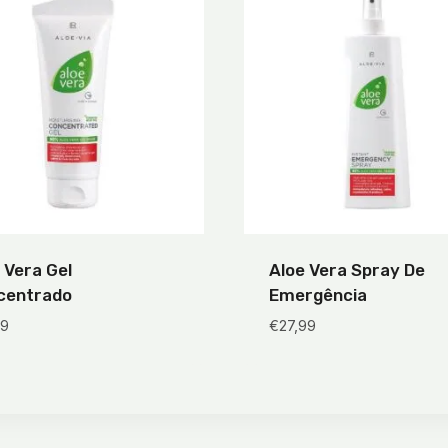
 Vera Gel
Aloe Vera Spray De
centrado
Emergência
99
€
27,99