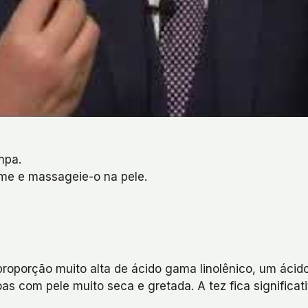
mpa.
eme e massageie-o na pele.
proporção muito alta de ácido gama linolênico, um ácido 
 com pele muito seca e gretada. A tez fica significat