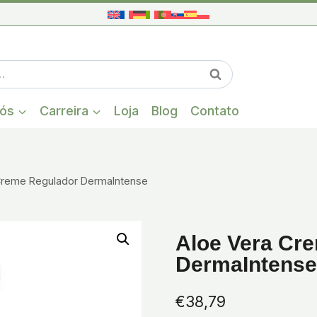
Quando estiver
Pesquisa
nós
Carreira
Loja
Blog
Contato
Creme Regulador DermaIntense
Aloe Vera Cr
DermaIntense
€
38,79