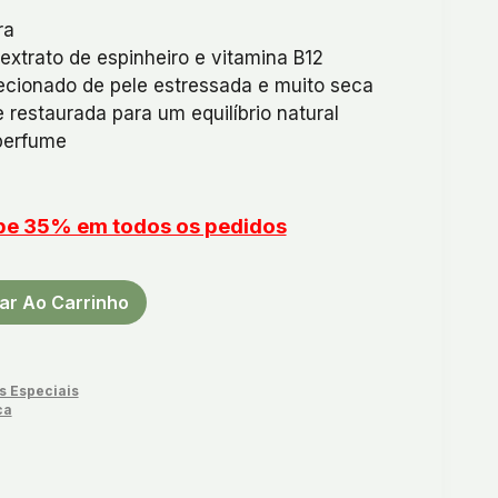
ra
extrato de espinheiro e vitamina Β12
recionado de pele estressada e muito seca
 restaurada para um equilíbrio natural
perfume
upe 35% em todos os pedidos
ar Ao Carrinho
s Especiais
ca