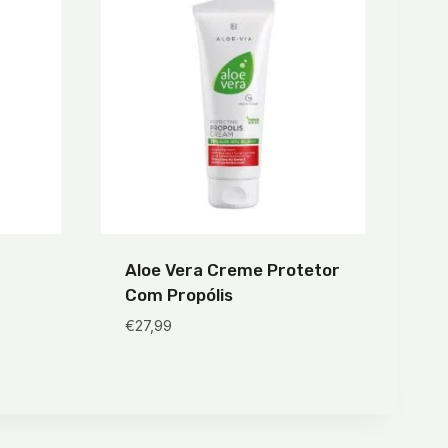
Aloe Vera Creme Protetor
Com Propólis
€
27,99