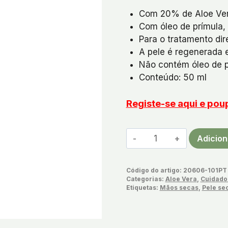
Com 20% de Aloe Ve
Com óleo de prímula, 
Para o tratamento di
A pele é regenerada e
Não contém óleo de 
Conteúdo: 50 ml
Registe-se aqui e po
Quantidade
Adicion
de
Aloe
Código do artigo:
20606-101PT
Vera
Categorias:
Aloe Vera
,
Cuidado
Creme
Etiquetas:
Mãos secas
,
Pele se
Regulador
DermaIntense