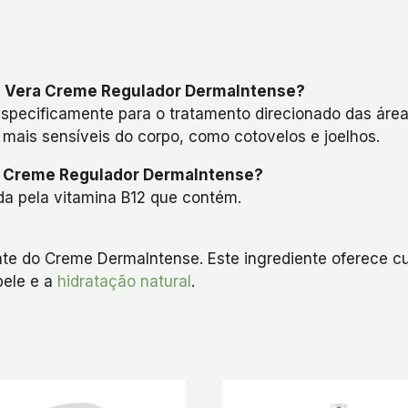
e Vera Creme Regulador DermaIntense?
especificamente para o tratamento direcionado das ár
 mais sensíveis do corpo, como cotovelos e joelhos.
ra Creme Regulador DermaIntense?
a pela vitamina B12 que contém.
te do Creme DermaIntense. Este ingrediente oferece c
pele e a
hidratação natural
.