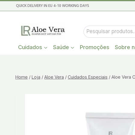
Skip
QUICK DELIVERY IN EU 4-10 WORKING DAYS
to
content
Pesquisar
por:
Cuidados
Saúde
Promoções
Sobre 
Home
/
Loja
/
Aloe Vera
/
Cuidados Especiais
/
Aloe Vera 