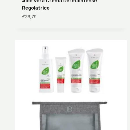
Aloe Vera Crema Dermaintense
Regolatrice
€
38,79