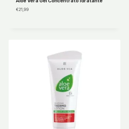
Aloe Vera Gel Concentrato Idratante
€
21,99