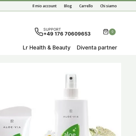
Il mio account
Blog
Carrello
Chi siamo
 risultati del completamento automatico sono disponibili,
SUPPORT
0
+49 176 70609653
Lr Health & Beauty
Diventa partner