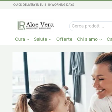
Salta
QUICK DELIVERY IN EU 4-10 WORKING DAYS
al
contenuto
Cerca:
Cura
Salute
Offerte
Chi siamo
Ca