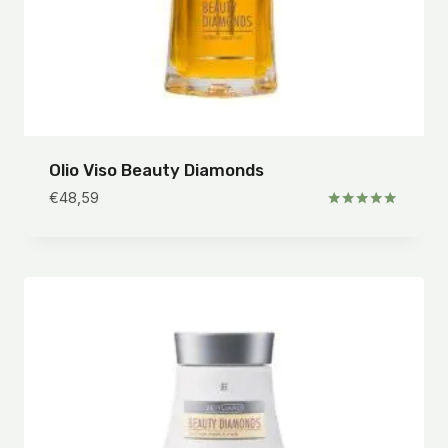
Olio Viso Beauty Diamonds
€
48,59
Valutato
5.00
su 5