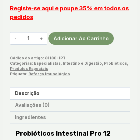
Registe-se aqui e poupe 35% em todos os
pedidos
Quantidade
Adicionar Ao Carrinho
de
Probióticos
Código do artigo:
81180-1PT
Intestinal
Categorias:
Especialistas
,
Intestino e Digestão
,
Probióticos
,
Pro
Produtos Especiais
Etiqueta:
Reforço imunológico
12
Plus
Descrição
Avaliações (0)
Ingredientes
Probióticos Intestinal Pro 12