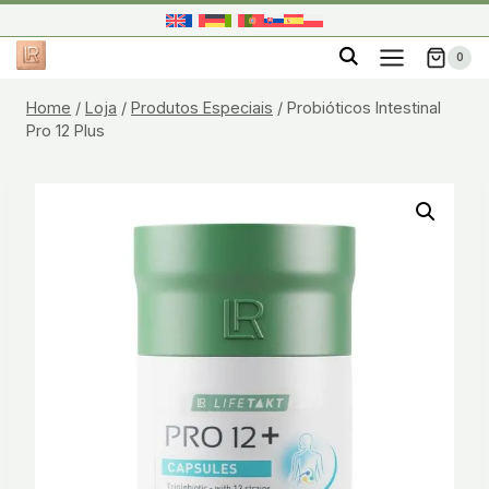
Skip
to
0
content
Home
/
Loja
/
Produtos Especiais
/
Probióticos Intestinal
Pro 12 Plus