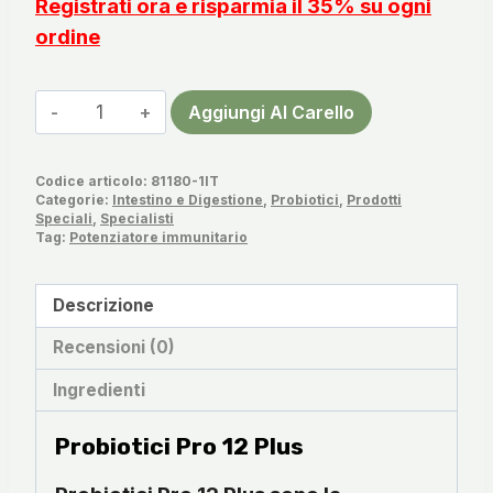
Registrati ora e risparmia il 35% su ogni
ordine
Probiotici
Aggiungi Al Carello
Pro
12
Codice articolo:
81180-1IT
Plus
Categorie:
Intestino e Digestione
,
Probiotici
,
Prodotti
quantità
Speciali
,
Specialisti
Tag:
Potenziatore immunitario
Descrizione
Recensioni (0)
Ingredienti
Probiotici Pro 12 Plus