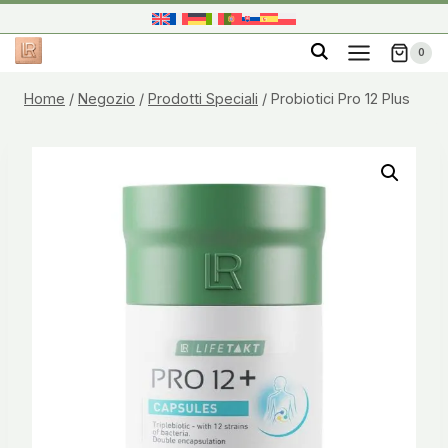
Salta
al
0
contenuto
Home
/
Negozio
/
Prodotti Speciali
/
Probiotici Pro 12 Plus