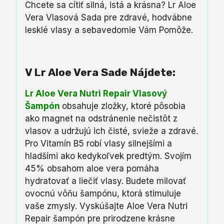
Chcete sa cítiť silná, istá a krásna? Lr Aloe
Vera Vlasová Sada pre zdravé, hodvábne
lesklé vlasy a sebavedomie Vám Pomôže.
V Lr Aloe Vera Sade Nájdete:
Lr Aloe Vera Nutri Repair Vlasový
Šampó
n
obsahuje zložky, ktoré pôsobia
ako magnet na odstránenie nečistôt z
vlasov a udržujú ich čisté, svieže a zdravé.
Pro Vitamín B5 robí vlasy silnejšími a
hladšími ako kedykoľvek predtým. Svojím
45% obsahom aloe vera pomáha
hydratovať a liečiť vlasy. Budete milovať
ovocnú vôňu šampónu, ktorá stimuluje
vaše zmysly. Vyskúšajte Aloe Vera Nutri
Repair šampón pre prirodzene krásne