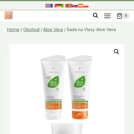
Skip
to
0
content
Home
/
Obchod
/
Aloe Vera
/
Sada na Vlasy Aloe Vera