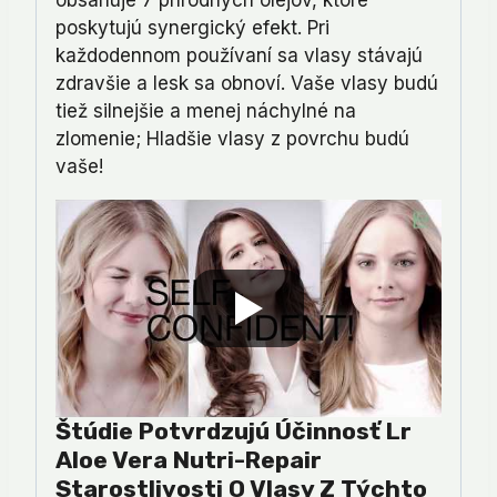
obsahuje 7 prírodných olejov, ktoré
poskytujú synergický efekt. Pri
každodennom používaní sa vlasy stávajú
zdravšie a lesk sa obnoví. Vaše vlasy budú
tiež silnejšie a menej náchylné na
zlomenie; Hladšie vlasy z povrchu budú
vaše!
Štúdie Potvrdzujú Účinnosť Lr
Aloe Vera Nutri-Repair
Starostlivosti O Vlasy Z Týchto