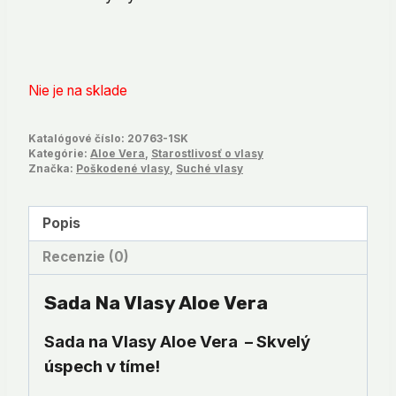
Nie je na sklade
Katalógové číslo:
20763-1SK
Kategórie:
Aloe Vera
,
Starostlivosť o vlasy
Značka:
Poškodené vlasy
,
Suché vlasy
Popis
Recenzie (0)
Sada Na Vlasy Aloe Vera
Sada na Vlasy Aloe Vera – Skvelý
úspech v tíme!