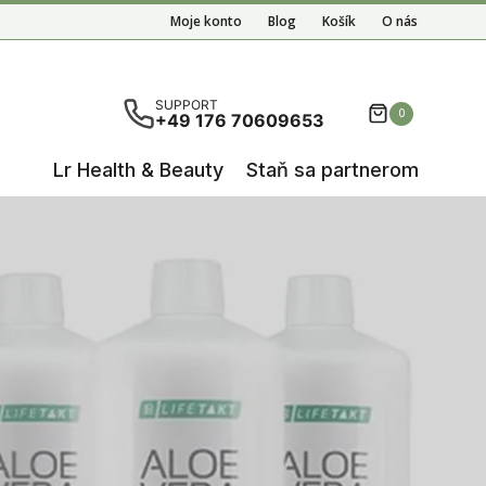
Moje konto
Blog
Košík
O nás
ete results are available use up and down arrows to re
SUPPORT
0
+49 176 70609653
Lr Health & Beauty
Staň sa partnerom