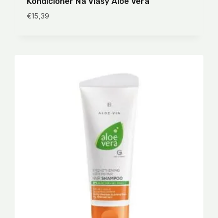
Kondicioner Na Vlasy Aloe Vera
€
15,39