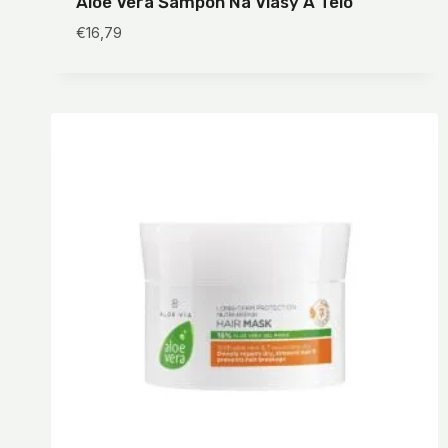
Aloe Vera Šampón Na Vlasy A Telo
€
16,79