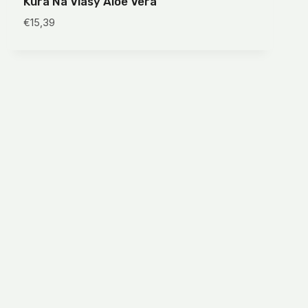
Kúra Na Vlasy Aloe Vera
€
15,39