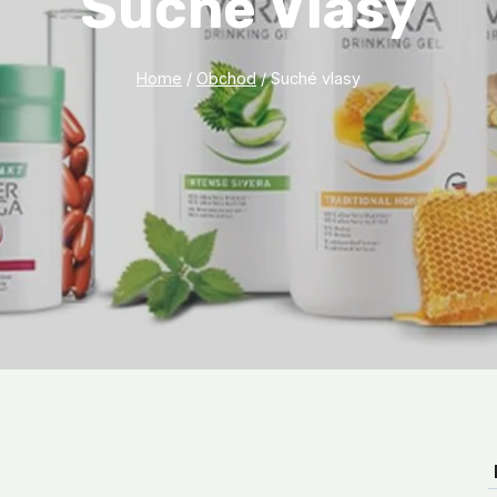
Suché Vlasy
Home
/
Obchod
/
Suché vlasy