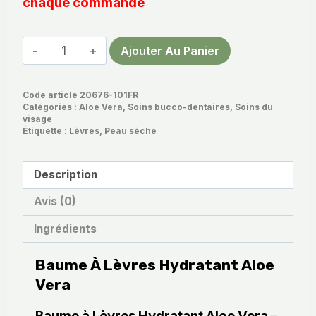
chaque commande
quantité
Ajouter Au Panier
de
Baume
Code article
20676-101FR
à
Catégories :
Aloe Vera
,
Soins bucco-dentaires
,
Soins du
Lèvres
visage
Étiquette :
Lèvres
,
Peau sèche
Hydratant
Aloe
Vera
Description
Avis (0)
Ingrédients
Baume À Lèvres Hydratant
Aloe
Vera
Baume à Lèvres Hydratant Aloe Vera –