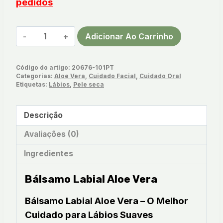
pedidos
Quantidade
Adicionar Ao Carrinho
de
Bálsamo
Código do artigo:
20676-101PT
Labial
Categorias:
Aloe Vera
,
Cuidado Facial
,
Cuidado Oral
Aloe
Etiquetas:
Lábios
,
Pele seca
Vera
Descrição
Avaliações (0)
Ingredientes
Bálsamo Labial Aloe Vera
Bálsamo Labial Aloe Vera – O Melhor
Cuidado para Lábios Suaves