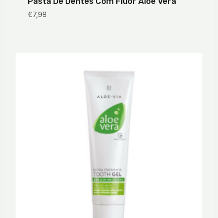
Pasta De Dentes Com Fluor Aloe Vera
€
7,98