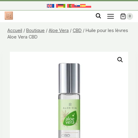
Aller
au
0
contenu
Accueil
/
Boutique
/
Aloe Vera
/
CBD
/
Huile pour les lèvres
Aloe Vera CBD