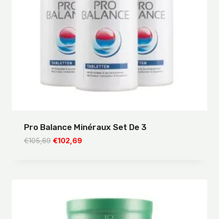
Pro Balance Minéraux Set De 3
Le
Le
€
105,69
€
102,69
prix
prix
initial
actuel
était :
est :
€105,69.
€102,69.