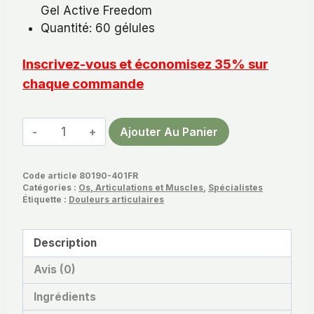
Gel Active Freedom
Quantité: 60 gélules
Inscrivez-vous et économisez 35% sur
chaque commande
quantité
Ajouter Au Panier
de
Active
Code article
80190-401FR
Freedom
Catégories :
Os, Articulations et Muscles
,
Spécialistes
Gélules
Étiquette :
Douleurs articulaires
Description
Avis (0)
Ingrédients