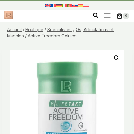
Aller
au
0
contenu
Accueil
/
Boutique
/
Spécialistes
/
Os, Articulations et
Muscles
/
Active Freedom Gélules