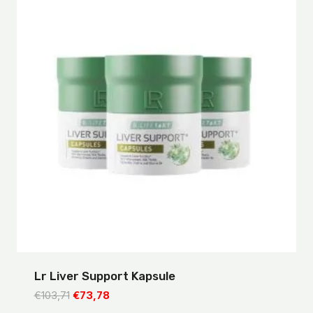
Lr Liver Support Kapsule
Pôvodná
Aktuálna
€
103,71
€
73,78
cena
cena