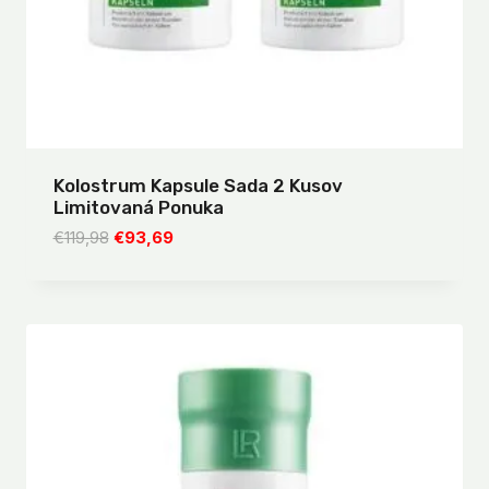
Kolostrum Kapsule Sada 2 Kusov
Limitovaná Ponuka
Pôvodná
Aktuálna
€
119,98
€
93,69
cena
cena
bola:
je:
€119,98.
€93,69.