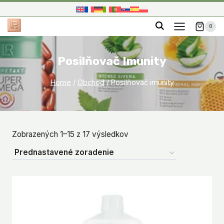
Skip
to
0
content
Posilňovač Imunity
Home
/
Obchod
/
Posilňovač imunity
Zobrazených 1–15 z 17 výsledkov