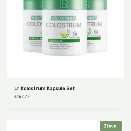
Lr Kolostrum Kapsule Set
€
187,77
Zľava!