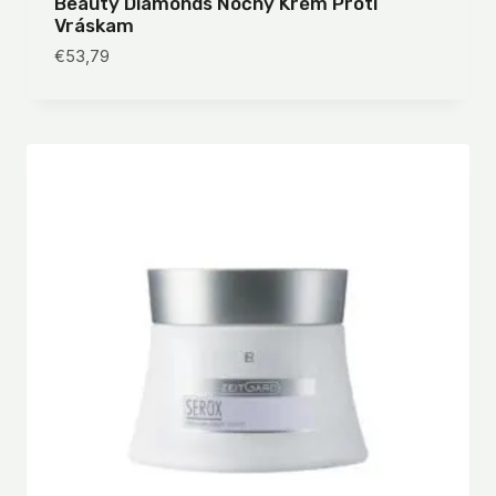
Beauty Diamonds Nočný Krém Proti
Vráskam
€
53,79