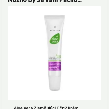
Možno By Sa Vám Páčilo…
Aloe Vera Zjemňujúci Očný Krém