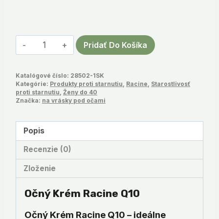
množstvo
Pridať Do Košíka
Očný
krém
Katalógové číslo:
28502-1SK
Racine
Kategórie:
Produkty proti starnutiu
,
Racine
,
Starostlivosť
Q10
proti starnutiu
,
Ženy do 40
Značka:
na vrásky pod očami
Popis
Recenzie (0)
Zloženie
Očný Krém Racine Q10
Očný Krém Racine Q10 – ideálne