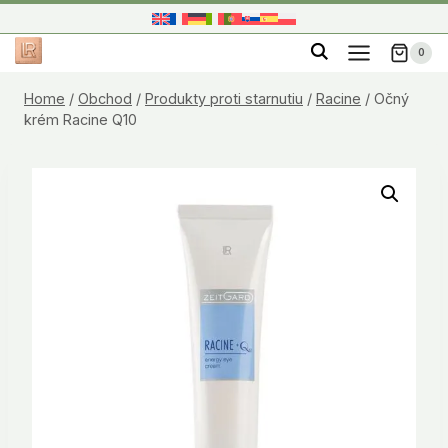
Skip
to
0
content
Home
/
Obchod
/
Produkty proti starnutiu
/
Racine
/
Očný
krém Racine Q10