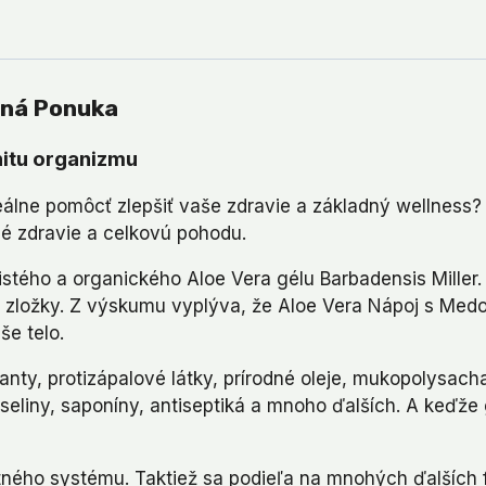
aná Ponuka
nitu organizmu
álne pomôcť zlepšiť vaše zdravie a základný wellness? 
elé zdravie a celkovú pohodu.
tého a organického Aloe Vera gélu Barbadensis Miller.
šie zložky. Z výskumu vyplýva, že Aloe Vera Nápoj s Me
še telo.
idanty, protizápalové látky, prírodné oleje, mukopolysac
yseliny, saponíny, antiseptiká a mnoho ďalších. A keďže
nitného systému. Taktiež sa podieľa na mnohých ďalšíc