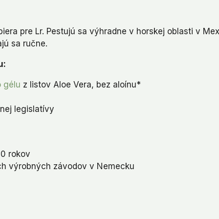
iera pre Lr. Pestujú sa výhradne v horskej oblasti v Mex
ajú sa ručne.
u:
o gélu
z listov Aloe Vera, bez aloínu*
ej legislatívy
20 rokov
ích výrobných závodov v Nemecku