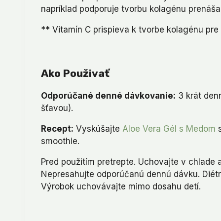
napríklad podporuje tvorbu kolagénu prenáša
** Vitamín C prispieva k tvorbe kolagénu pre
Ako Použivať
Odporúčané denné dávkovanie:
3 krát den
šťavou).
Recept:
Vyskúšajte
Aloe Vera Gél s Medom
s
smoothie.
Pred použitím pretrepte. Uchovajte v chlade 
Nepresahujte odporúčanú dennú dávku. Diétn
Výrobok uchovávajte mimo dosahu detí.