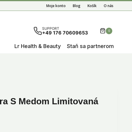
Moje konto
Blog
Košík
O nás
ete results are available use up and down arrows to re
SUPPORT
0
+49 176 70609653
Lr Health & Beauty
Staň sa partnerom
era S Medom Limitovaná
álna