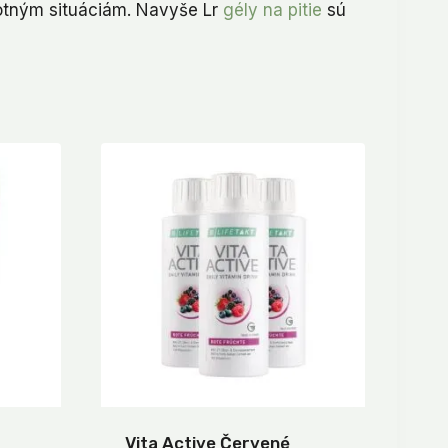
votným situáciám. Navyše Lr
gély na pitie
sú
Vita Active Červené