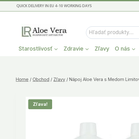
Skip
QUICK DELIVERY IN EU 4-10 WORKING DAYS
to
content
Hľadať:
Starostlivosť
Zdravie
Zľavy
O nás
Home
/
Obchod
/
Zľavy
/
Nápoj Aloe Vera s Medom Limit
Zľava!