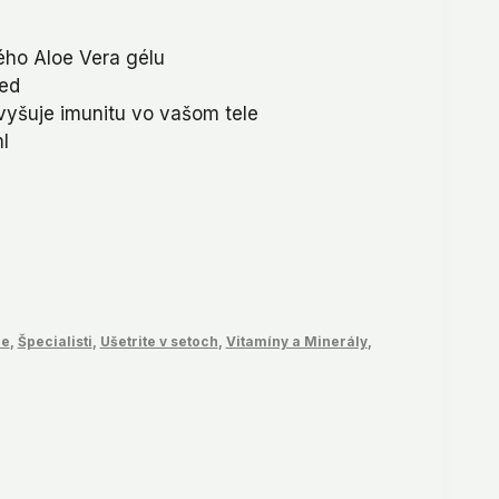
ého Aloe Vera gélu
99.
ed
vyšuje imunitu vo vašom tele
l
ie
,
Špecialisti
,
Ušetrite v setoch
,
Vitamíny a Minerály
,