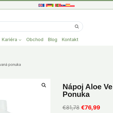
When autocompl
Vyhľadávanie
Kariéra
Obchod
Blog
Kontakt
ovaná ponuka
Nápoj Aloe V
Ponuka
Pôvodná
Aktu
€
81,78
€
76,99