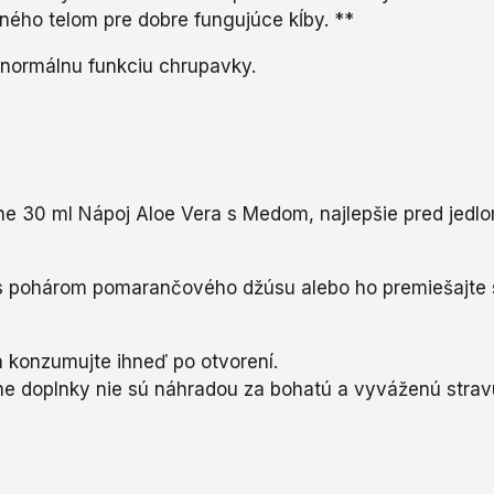
ného telom pre dobre fungujúce kĺby. **
 normálnu funkciu chrupavky.
ne 30 ml Nápoj Aloe Vera s Medom, najlepšie pred jedl
 pohárom pomarančového džúsu alebo ho premiešajte
a konzumujte ihneď po otvorení.
e doplnky nie sú náhradou za bohatú a vyváženú strav