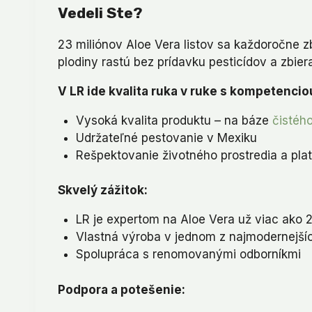
Vedeli Ste?
23 miliónov Aloe Vera listov sa každoročne zb
plodiny rastú bez prídavku pesticídov a zbier
V LR ide kvalita ruka v ruke s kompetencio
Vysoká kvalita produktu – na báze
čistéh
Udržateľné pestovanie v Mexiku
Rešpektovanie životného prostredia a platn
Skvelý zážitok:
LR je expertom na Aloe Vera už viac ako 
Vlastná výroba v jednom z najmodernejš
Spolupráca s renomovanými odborníkmi
Podpora a potešenie: