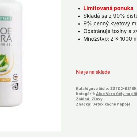
cena
cena
Limitovaná ponuka
bola:
je:
Skladá sa z 90% čist
€81,78.
€76,
9% cenný kvetový m
Odstránuje toxíny a z
Množstvo: 2 x 1000 m
Nie je na sklade
Katalógové číslo:
80702-681SK
Kategórií:
Aloe Vera Gély na pit
Základ
,
Zľavy
Značka:
Detoxikačné nápoje