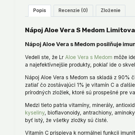
Popis
Recenzie (0)
Zloženie
Nápoj Aloe Vera S Medom Limitov
Nápoj Aloe Vera s Medom posilňuje imu
Vedeli ste, že Lr
Aloe Vera s Medom
môže ide
a najefektívnejšie produkty, pokiaľ ide o skv
Nápoj Aloe Vera s Medom sa skladá z 90% čis
zatiaľ čo zostávajúci 1% je vitamín C a ďal
prírodných zložiek, ktoré sú prospešné pre va
Medzi tieto patria vitamíny, minerály, antiox
kyseliny
, bioflavonoidy, antrachiony, aminok
byť istý, že všetky zložky sú čisté.
Vitamín C prispieva k normálnej funkcii imu