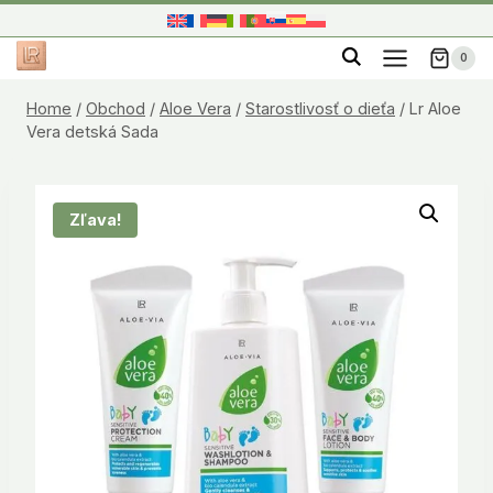
Skip
to
0
content
Home
/
Obchod
/
Aloe Vera
/
Starostlivosť o dieťa
/
Lr Aloe
Vera detská Sada
Zľava!