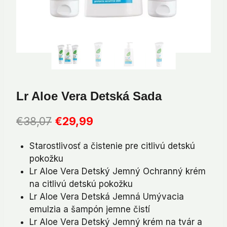
Lr Aloe Vera Detská Sada
Pôvodná
Aktuálna
€
38,07
€
29,99
cena
cena
Starostlivosť a čistenie pre citlivú detskú
bola:
je:
pokožku
€38,07.
€29,99.
Lr Aloe Vera Detský Jemný Ochranný krém
na citlivú detskú pokožku
Lr Aloe Vera Detská Jemná Umývacia
emulzia a šampón jemne čistí
Lr Aloe Vera Detský Jemný krém na tvár a