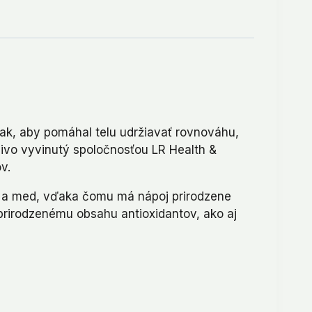
tak, aby pomáhal telu udržiavať rovnováhu,
livo vyvinutý spoločnosťou LR Health &
v.
ody a med, vďaka čomu má nápoj prirodzene
rirodzenému obsahu antioxidantov, ako aj