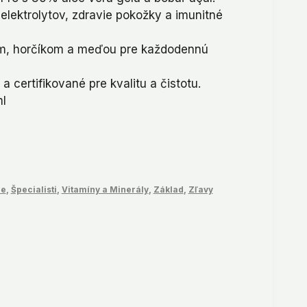
elektrolytov, zdravie pokožky a imunitné
,99.
om, horčíkom a meďou pre každodennú
certifikované pre kvalitu a čistotu.
ml
ie
,
Špecialisti
,
Vitamíny a Minerály
,
Základ
,
Zľavy