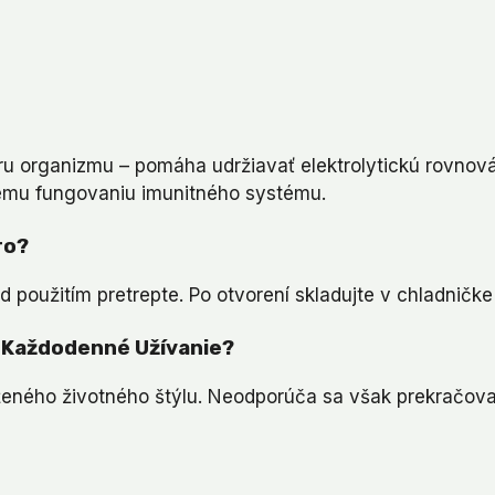
ru organizmu – pomáha udržiavať elektrolytickú rovno
nemu fungovaniu imunitného systému.
ro?
d použitím pretrepte. Po otvorení skladujte v chladničke
a Každodenné Užívanie?
ženého životného štýlu. Neodporúča sa však prekračo