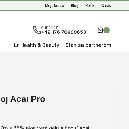
Moje konto
Blog
Košík
O nás
ete results are available use up and down arrows to re
SUPPORT
0
+49 176 70609653
Lr Health & Beauty
Staň sa partnerom
oj Acai Pro
uálna
a
Pro s 85% aloe vera gélu a bobúľ açaí.