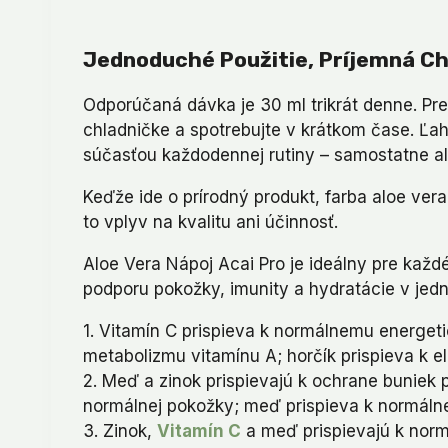
Jednoduché Použitie, Príjemná C
Odporúčaná dávka je 30 ml trikrát denne. Pred
chladničke a spotrebujte v krátkom čase. Ľah
súčasťou každodennej rutiny – samostatne a
Keďže ide o prírodný produkt, farba aloe ve
to vplyv na kvalitu ani účinnosť.
Aloe Vera Nápoj Acai Pro je ideálny pre každ
podporu pokožky, imunity a hydratácie v jed
1. Vitamín C prispieva k normálnemu energe
metabolizmu vitamínu A; horčík prispieva k el
2. Meď a zinok prispievajú k ochrane buniek 
normálnej pokožky; meď prispieva k normálne
3. Zinok,
Vitamín C
a meď prispievajú k nor