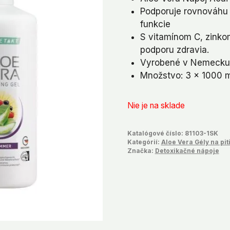
bola:
je:
Podporuje rovnováhu 
€125,79.
€93
funkcie
S vitamínom C, zink
podporu zdravia.
Vyrobené v Nemecku a 
Množstvo: 3 x 1000 
Nie je na sklade
Katalógové číslo:
81103-1SK
Kategórií:
Aloe Vera Gély na pit
Značka:
Detoxikačné nápoje