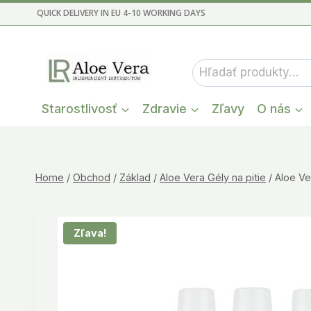
Skip
QUICK DELIVERY IN EU 4-10 WORKING DAYS
to
content
Hľadať:
Starostlivosť
Zdravie
Zľavy
O nás
Home
/
Obchod
/
Základ
/
Aloe Vera Gély na pitie
/
Aloe Ve
Zľava!