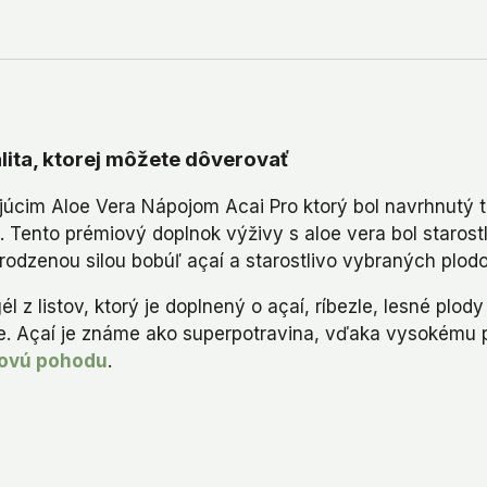
lita, ktorej môžete dôverovať
ujúcim Aloe Vera Nápojom Acai Pro ktorý bol navrhnutý 
 Tento prémiový doplnok výživy s aloe vera bol starost
irodzenou silou bobúľ açaí a starostlivo vybraných plodo
él z listov, ktorý je doplnený o açaí, ríbezle, lesné pl
. Açaí je známe ako superpotravina, vďaka vysokému p
kovú pohodu
.