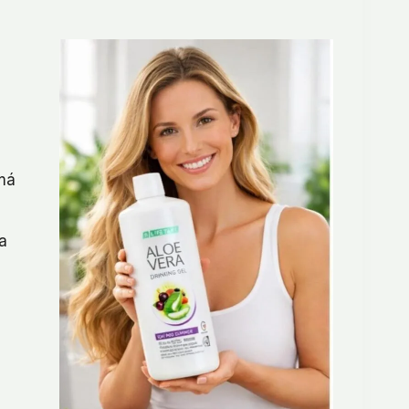
emá
ja