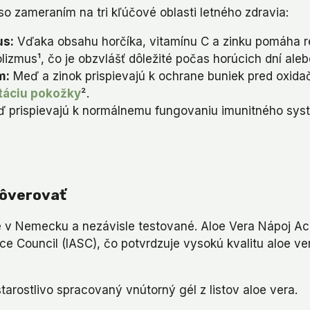
so zameraním na tri kľúčové oblasti letného zdravia:
us:
Vďaka obsahu horčíka, vitamínu C a zinku pomáha re
zmus¹, čo je obzvlášť dôležité počas horúcich dní alebo 
m:
Meď a zinok prispievajú k ochrane buniek pred oxid
táciu pokožky
².
ď prispievajú k normálnemu fungovaniu imunitného sys
Dôverovať
é v Nemecku a nezávisle testované. Aloe Vera Nápoj Acai
ce Council (IASC), čo potvrdzuje vysokú kvalitu aloe ver
tarostlivo spracovaný vnútorný gél z listov aloe vera.