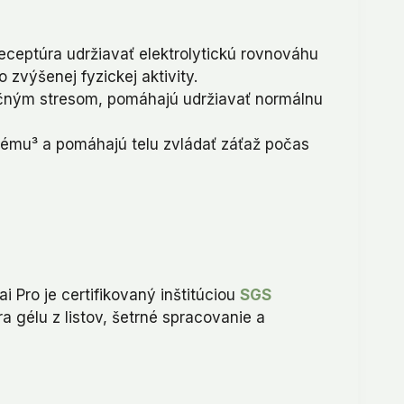
ceptúra udržiavať elektrolytickú rovnováhu
zvýšenej fyzickej aktivity.
ačným stresom, pomáhajú udržiavať normálnu
tému³ a pomáhajú telu zvládať záťaž počas
 Pro je certifikovaný inštitúciou
SGS
a gélu z listov, šetrné spracovanie a