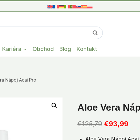
When autocompl
Vyhľadávanie
Kariéra
Obchod
Blog
Kontakt
ra Nápoj Acai Pro
Aloe Vera Náp
Pôvodná
Akt
€
125,79
€
93,99
cena
cen
Aloe Vera Nápoj Acai 