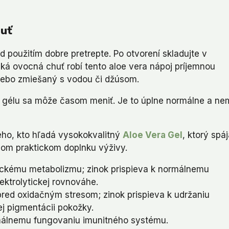
huť
 použitím dobre pretrepte. Po otvorení skladujte v
ká ovocná chuť robí tento aloe vera nápoj príjemnou
lebo zmiešaný s vodou či džúsom.
ra gélu sa môže časom meniť. Je to úplne normálne a n
ého, kto hľadá vysokokvalitný
Aloe Vera Gel
, ktorý spá
nom praktickom doplnku výživy.
tickému metabolizmu; zinok prispieva k normálnemu
ektrolytickej rovnováhe.
pred oxidačným stresom; zinok prispieva k udržaniu
j pigmentácii pokožky.
málnemu fungovaniu imunitného systému.