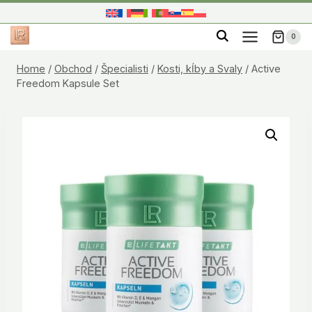
Skip
to
0
content
Home
/
Obchod
/
Špecialisti
/
Kosti, kĺby a Svaly
/
Active
Freedom Kapsule Set