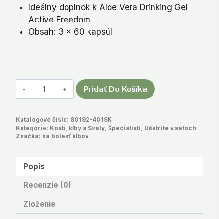
Ideálny doplnok k Aloe Vera Drinking Gel
Active Freedom
Obsah: 3 x 60 kapsúl
množstvo
Pridať Do Košíka
Active
Freedom
Katalógové číslo:
80192-401SK
Kapsule
Kategórie:
Kosti, kĺby a Svaly
,
Špecialisti
,
Ušetrite v setoch
Set
Značka:
na bolesť kĺbov
Popis
Recenzie (0)
Zloženie