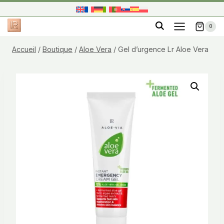
Aller
au
0
contenu
Accueil
/
Boutique
/
Aloe Vera
/
Gel d’urgence Lr Aloe Vera