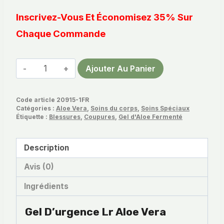
Inscrivez-Vous Et Économisez 35% Sur
Chaque Commande
quantité
Ajouter Au Panier
de
Gel
Code article
20915-1FR
d'urgence
Catégories :
Aloe Vera
,
Soins du corps
,
Soins Spéciaux
Lr
Étiquette :
Blessures
,
Coupures
,
Gel d'Aloe Fermenté
Aloe
Vera
Description
Avis (0)
Ingrédients
Gel D’urgence Lr Aloe Vera