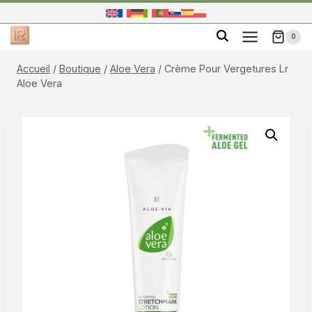
Aller
au
0
contenu
Accueil
/
Boutique
/
Aloe Vera
/
Crème Pour Vergetures Lr
Aloe Vera