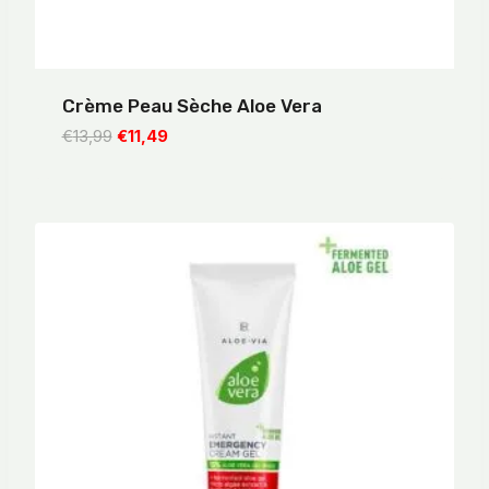
Crème Peau Sèche Aloe Vera
Le
Le
€
13,99
€
11,49
prix
prix
initial
actuel
était :
est :
€13,99.
€11,49.