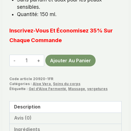
sensibles.
Quantité: 150 ml.
Inscrivez-Vous Et Économisez 35% Sur
Chaque Commande
quantité
Ajouter Au Panier
de
Crème
Code article
20920-1FR
Pour
Catégories :
Aloe Vera
,
Soins du corps
Vergetures
Étiquette :
Gel d'Aloe Fermenté
,
Massage
,
vergetures
Lr
Aloe
Description
Vera
Avis (0)
Ingrédients