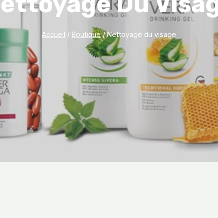
ettoyage Du Visa
Accueil
/
Boutique
/
Nettoyage du visage