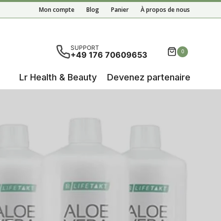
Mon compte
Blog
Panier
À propos de nous
tats de l'auto-complétion sont disponibles, utilisez les 
SUPPORT
0
+49 176 70609653
Lr Health & Beauty
Devenez partenaire