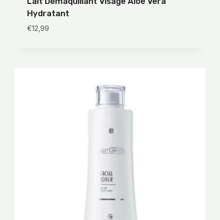
Lait Démaquillant Visage Aloe Vera
Hydratant
€
12,99