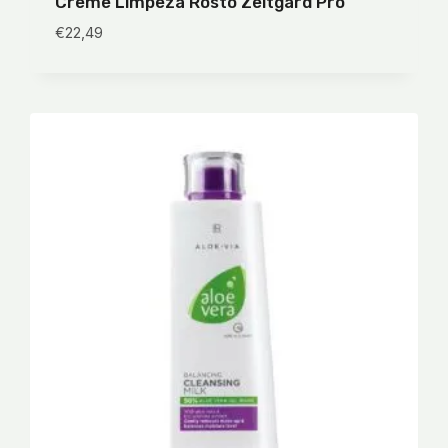
Creme Limpeza Rosto Zeitgard Pro
€
22,49