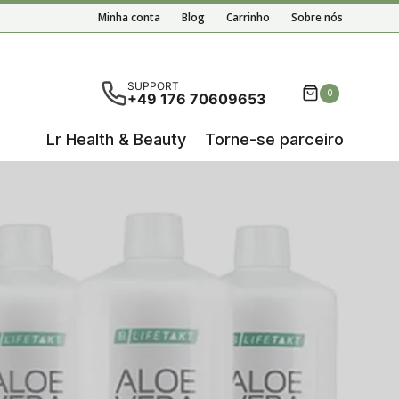
Minha conta
Blog
Carrinho
Sobre nós
em disponíveis resultados de preenchimento automático,
SUPPORT
0
+49 176 70609653
Lr Health & Beauty
Torne-se parceiro