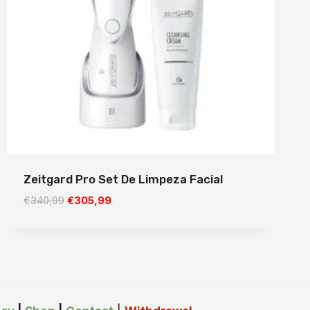
Zeitgard Pro Set De Limpeza Facial
O
O
€
340,99
€
305,99
preço
preço
original
atual
era:
é:
€340,99.
€305,99.