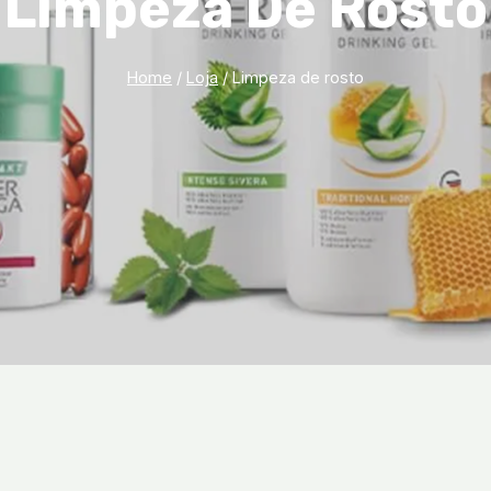
Limpeza De Rosto
Home
/
Loja
/
Limpeza de rosto