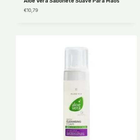
Aloe Vera Sabonete Suave Para Mãos
€
10,79