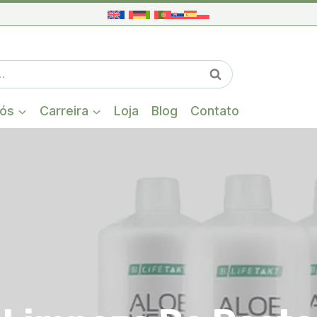
Quando estiver
Pesquisa
nós
Carreira
Loja
Blog
Contato