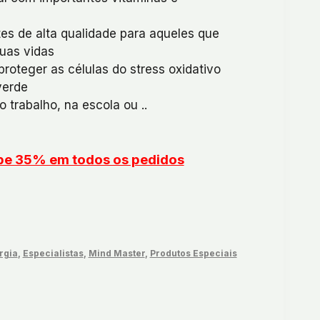
es de alta qualidade para aqueles que
uas vidas
roteger as células do stress oxidativo
verde
 trabalho, na escola ou ..
upe 35% em todos os pedidos
T
rgia
,
Especialistas
,
Mind Master
,
Produtos Especiais