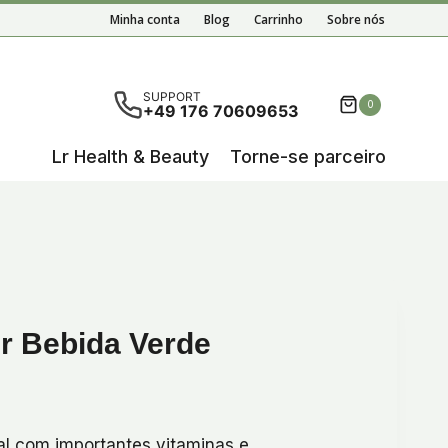
Minha conta
Blog
Carrinho
Sobre nós
em disponíveis resultados de preenchimento automático,
SUPPORT
0
+49 176 70609653
Lr Health & Beauty
Torne-se parceiro
r Bebida Verde
al com importantes vitaminas e