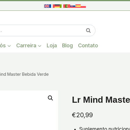
Quando estiver
Pesquisa
nós
Carreira
Loja
Blog
Contato
Mind Master Bebida Verde
Lr Mind Maste
€
20,99
Suplemento nutricion