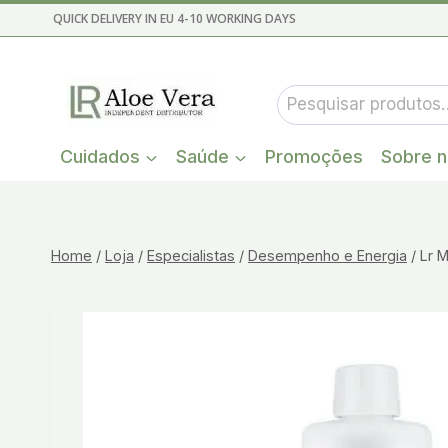
Skip
QUICK DELIVERY IN EU 4-10 WORKING DAYS
to
content
Pesquisar
por:
Cuidados
Saúde
Promoções
Sobre 
Home
/
Loja
/
Especialistas
/
Desempenho e Energia
/
Lr 