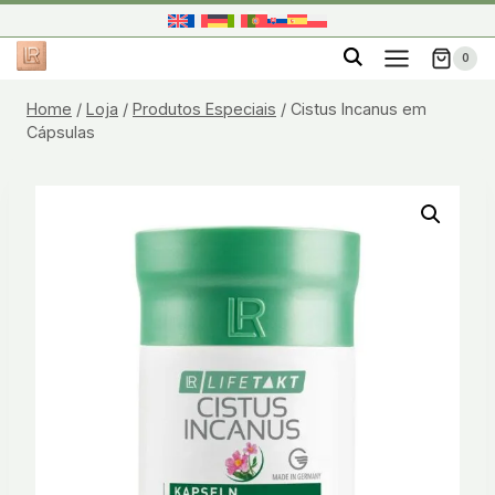
Skip
to
0
content
Home
/
Loja
/
Produtos Especiais
/
Cistus Incanus em
Cápsulas