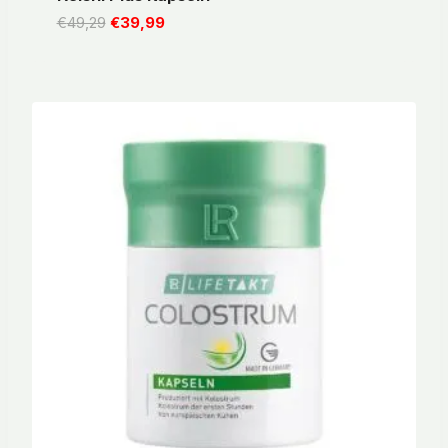
Ursprünglicher
Aktueller
€
49,29
€
39,99
Preis
Preis
war:
ist:
€49,29
€39,99.