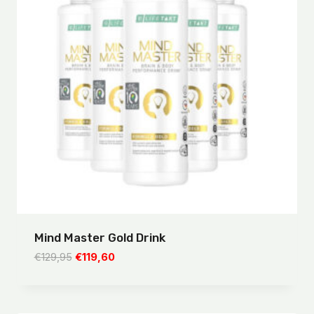
Mind Master Gold Drink
Ursprünglicher
Aktueller
€
129,95
€
119,60
Preis
Preis
war:
ist:
€129,95
€119,60.