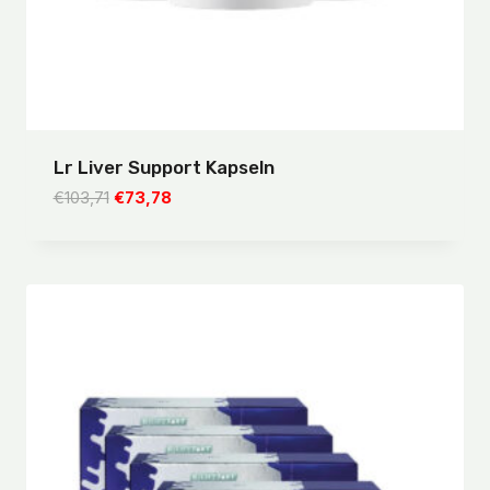
Lr Liver Support Kapseln
Ursprünglicher
Aktueller
€
103,71
€
73,78
Preis
Preis
war:
ist:
€103,71
€73,78.