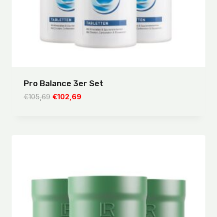
Pro Balance 3er Set
Ursprünglicher
Aktueller
€
105,69
€
102,69
Preis
Preis
war:
ist:
€105,69
€102,69.