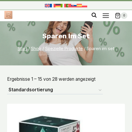
Zum
Inhalt
0
springen
Sparen Im Set
Start
/
Shop
/
Spezielle Produkte
/
Sparen im set
Ergebnisse 1 – 15 von 28 werden angezeigt