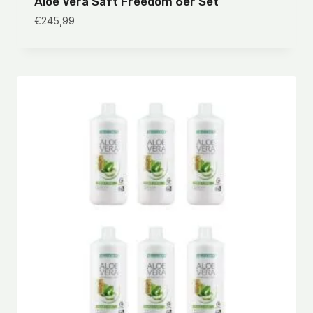
Aloe Vera Saft Freedom 6er Set
€
245,99