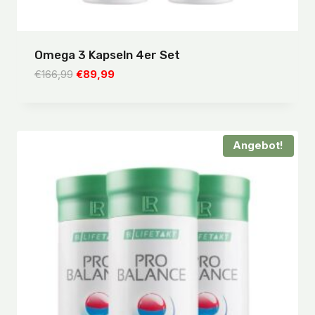
Omega 3 Kapseln 4er Set
Ursprünglicher
Aktueller
€
166,99
€
89,99
Preis
Preis
war:
ist:
€166,99
€89,99.
Angebot!