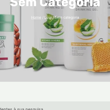
Sem Categoria
Home
/
Loja
/
Sem categoria
entes à sua pesquisa.