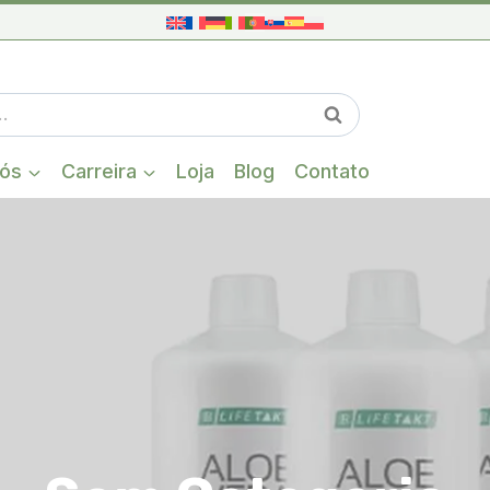
Quando estiver
Pesquisa
nós
Carreira
Loja
Blog
Contato