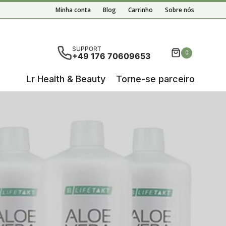
Minha conta
Blog
Carrinho
Sobre nós
em disponíveis resultados de preenchimento automático,
SUPPORT
0
+49 176 70609653
Lr Health & Beauty
Torne-se parceiro