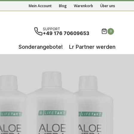
Mein Account
Blog
Warenkorb
Über uns
nisse der automatischen Vervollständigung verfügbar 
SUPPORT
0
+49 176 70609653
Sonderangebote!
Lr Partner werden