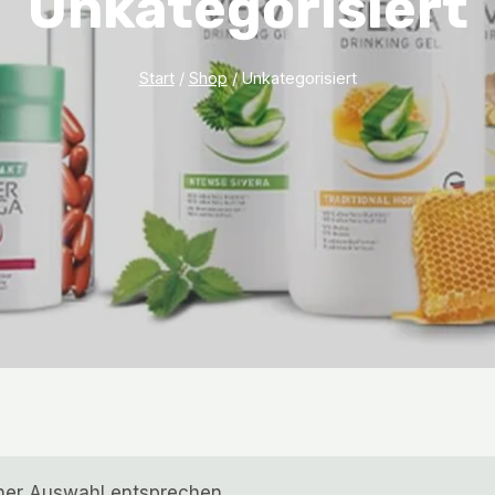
Unkategorisiert
Start
/
Shop
/
Unkategorisiert
iner Auswahl entsprechen.