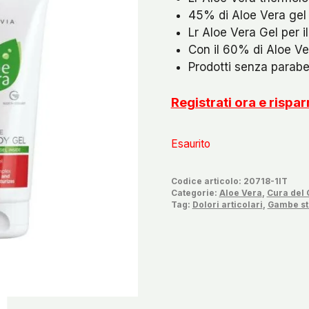
45% di Aloe Vera gel e
Lr Aloe Vera Gel per 
Con il 60% di Aloe V
Prodotti senza parabe
Registrati ora e rispa
Esaurito
Codice articolo:
20718-1IT
Categorie:
Aloe Vera
,
Cura del
Tag:
Dolori articolari
,
Gambe s