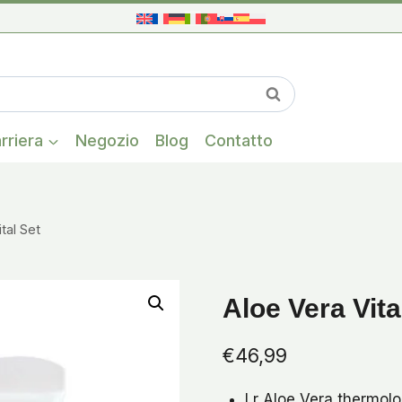
Una volta che i
Cerca
rriera
Negozio
Blog
Contatto
tal Set
Aloe Vera Vita
€
46,99
Lr Aloe Vera thermolo