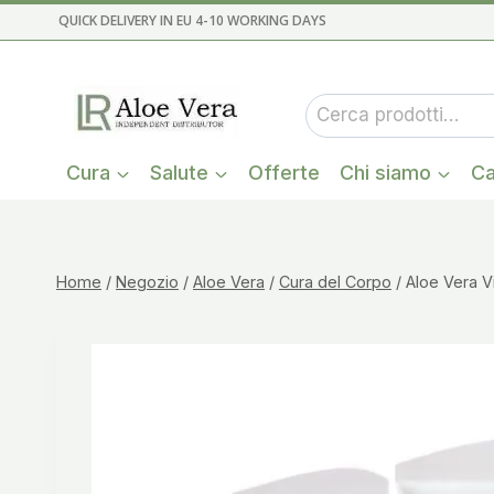
Salta
QUICK DELIVERY IN EU 4-10 WORKING DAYS
al
contenuto
Cerca:
Cura
Salute
Offerte
Chi siamo
Ca
Home
/
Negozio
/
Aloe Vera
/
Cura del Corpo
/
Aloe Vera Vi