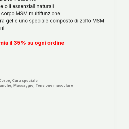
 olii essenziali naturali
il corpo MSM multifunzione
era gel e uno speciale composto di zolfo MSM
ni
rmia il 35% su ogni ordine
 Corpo
,
Cura speciale
tanche
,
Massaggio
,
Tensione muscolare