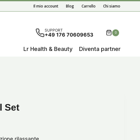
Il mio account
Blog
Carrello
Chi siamo
 risultati del completamento automatico sono disponibili,
SUPPORT
0
+49 176 70609653
Lr Health & Beauty
Diventa partner
l Set
zione rilassante