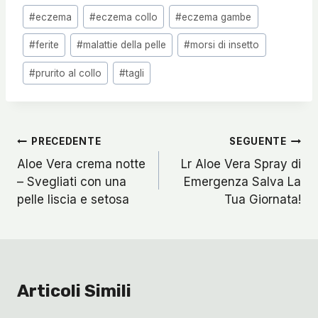
Tag
#
eczema
#
eczema collo
#
eczema gambe
articolo:
#
ferite
#
malattie della pelle
#
morsi di insetto
#
prurito al collo
#
tagli
Navigazione
PRECEDENTE
SEGUENTE
Articoli
Aloe Vera crema notte
Lr Aloe Vera Spray di
– Svegliati con una
Emergenza Salva La
pelle liscia e setosa
Tua Giornata!
Articoli Simili