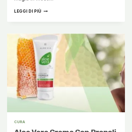
LR
LEGGI DI PIÙ
ALOE
VERA
MSM
GEL
–
SOLLIEVO
RAPIDO
PER
DOLORI
ARTICOLARI
CURA