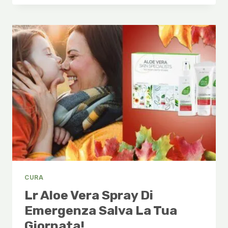
NUTRI
REPAIR
–
IL
MIGLIOR
TRATTAMENTO
PER
CAPELLI
DANNEGGIATI
CURA
Lr Aloe Vera Spray Di
Emergenza Salva La Tua
Giornata!