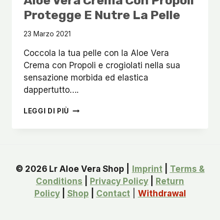
Aloe Vera Crema Con Propoli
Protegge E Nutre La Pelle
23 Marzo 2021
Coccola la tua pelle con la Aloe Vera
Crema con Propoli e crogiolati nella sua
sensazione morbida ed elastica
dappertutto….
ALOE
LEGGI DI PIÙ
VERA
CREMA
CON
PROPOLI
PROTEGGE
© 2026 Lr Aloe Vera Shop |
E
Imprint
|
Terms &
NUTRE
Conditions
|
Privacy Policy
|
Return
LA
Policy
|
Shop
|
Contact
|
Withdrawal
PELLE