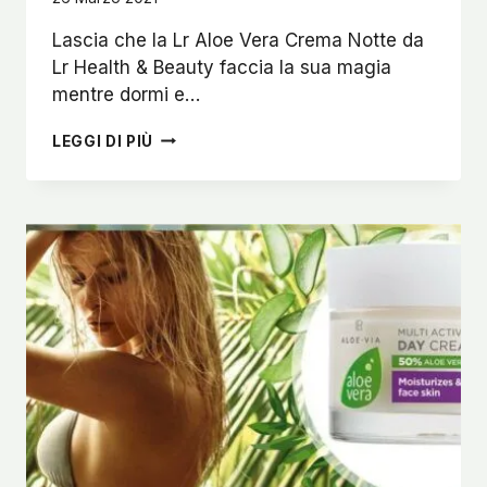
Lascia che la Lr Aloe Vera Crema Notte da
Lr Health & Beauty faccia la sua magia
mentre dormi e…
ALOE
LEGGI DI PIÙ
VERA
CREMA
NOTTE
–
SVEGLIATI
CON
UNA
PELLE
LISCIA
E
SETOSA