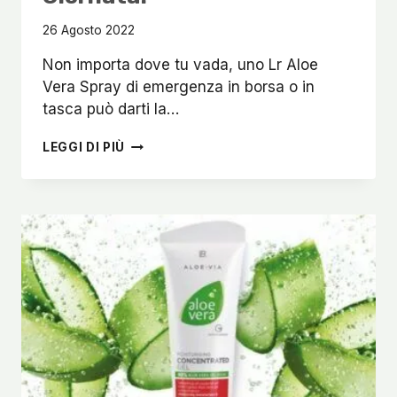
26 Agosto 2022
Non importa dove tu vada, uno Lr Aloe
Vera Spray di emergenza in borsa o in
tasca può darti la…
LR
LEGGI DI PIÙ
ALOE
VERA
SPRAY
DI
EMERGENZA
SALVA
LA
TUA
GIORNATA!