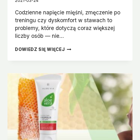
2021-03-24
Codzienne napięcie mięśni, zmęczenie po
treningu czy dyskomfort w stawach to
problemy, które dotyczą coraz większej
liczby osób — nie…
MSM
DOWIEDZ SIĘ WIĘCEJ
ŻEL
DO
CIAŁA
Z
ALOESEM
–
NATURALNE
WSPARCIE
DLA
MIĘŚNI
I
STAWÓW