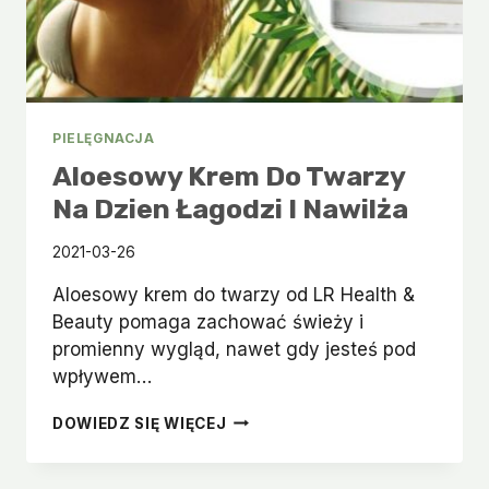
PIELĘGNACJA
Aloesowy Krem Do Twarzy
Na Dzien Łagodzi I Nawilża
2021-03-26
Aloesowy krem do twarzy od LR Health &
Beauty pomaga zachować świeży i
promienny wygląd, nawet gdy jesteś pod
wpływem…
ALOESOWY
DOWIEDZ SIĘ WIĘCEJ
KREM
DO
TWARZY