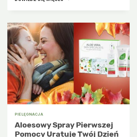
NA
WŁOSY
NUTRI
REPAIR
–
NAJLEPSZA
PIELĘGNACJA
ZNISZCZONYCH
WŁOSÓW
PIELĘGNACJA
Aloesowy Spray Pierwszej
Pomocy Uratuje Twój Dzień