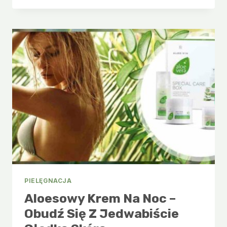
KONCENTRAT
–
NATURALNIE
DLA
ZDROWEJ
SKÓRY
PIELĘGNACJA
Aloesowy Krem Na Noc –
Obudź Się Z Jedwabiście