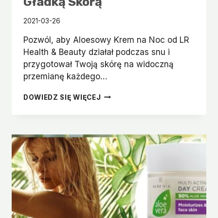
Gładką Skórą
2021-03-26
Pozwól, aby Aloesowy Krem na Noc od LR
Health & Beauty działał podczas snu i
przygotował Twoją skórę na widoczną
przemianę każdego…
ALOESOWY
DOWIEDZ SIĘ WIĘCEJ
KREM
NA
NOC
–
OBUDŹ
SIĘ
Z
JEDWABIŚCIE
GŁADKĄ
SKÓRĄ