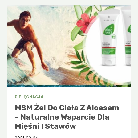
NA
DZIEN
ŁAGODZI
I
NAWILŻA
PIELĘGNACJA
MSM Żel Do Ciała Z Aloesem
– Naturalne Wsparcie Dla
Mięśni I Stawów