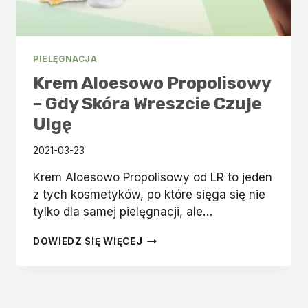
PIELĘGNACJA
Krem Aloesowo Propolisowy
– Gdy Skóra Wreszcie Czuje
Ulgę
2021-03-23
Krem Aloesowo Propolisowy od LR to jeden
z tych kosmetyków, po które sięga się nie
tylko dla samej pielęgnacji, ale…
KREM
DOWIEDZ SIĘ WIĘCEJ
ALOESOWO
PROPOLISOWY
–
GDY
SKÓRA