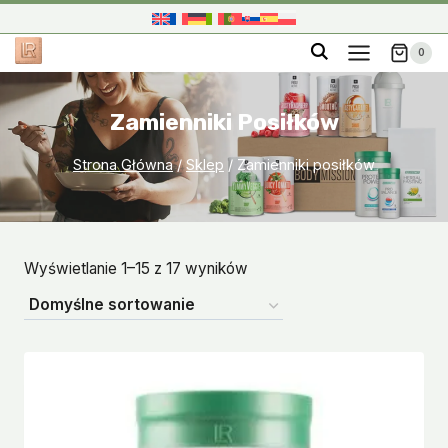
Przejdź
do
0
treści
Zamienniki Posiłków
Strona Główna
/
Sklep
/
Zamienniki posiłków
Wyświetlanie 1–15 z 17 wyników