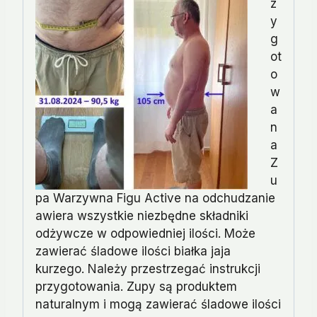
z
y
g
ot
o
w
a
n
a
Z
u
pa Warzywna Figu Active na odchudzanie
awiera wszystkie niezbędne składniki
odżywcze w odpowiedniej ilości. Może
zawierać śladowe ilości białka jaja
kurzego. Należy przestrzegać instrukcji
przygotowania. Zupy są produktem
naturalnym i mogą zawierać śladowe ilości