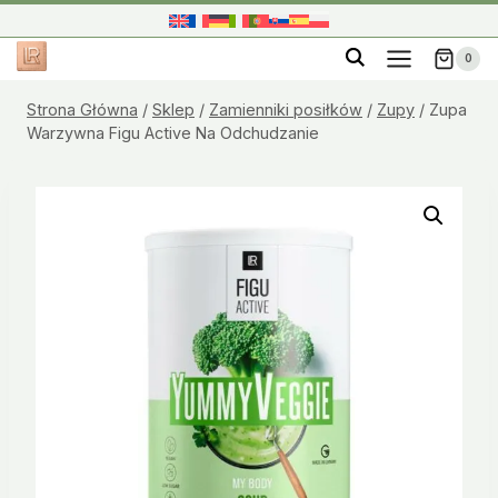
Przejdź
do
0
treści
Strona Główna
/
Sklep
/
Zamienniki posiłków
/
Zupy
/
Zupa
Warzywna Figu Active Na Odchudzanie