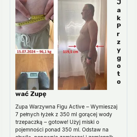
J
A
K
P
R
Z
Y
G
O
T
O
Wać Zupę
Zupa Warzywna Figu Active – Wymieszaj
7 pełnych łyżek z 350 ml gorącej wody
trzepaczką – gotowe! Użyj miski o
pojemności ponad 350 ml. Odstaw na