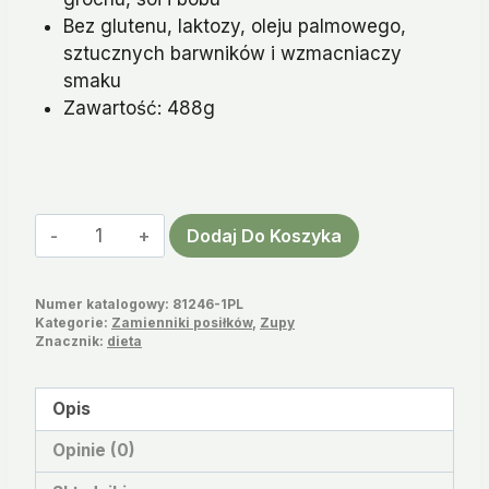
Bez glutenu, laktozy, oleju palmowego,
sztucznych barwników i wzmacniaczy
smaku
Zawartość: 488g
ilość
Dodaj Do Koszyka
Zupa
Warzywna
Numer katalogowy:
81246-1PL
Figu
Kategorie:
Zamienniki posiłków
,
Zupy
Active
Znacznik:
dieta
Na
Odchudzanie
Opis
Opinie (0)