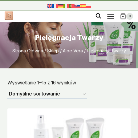
Przejdź
do
0
treści
Pielęgnacja Twarzy
Strona Główna
/
Sklep
/
Aloe Vera
/
Pielęgnacja twarzy
Wyświetlanie 1–15 z 16 wyników