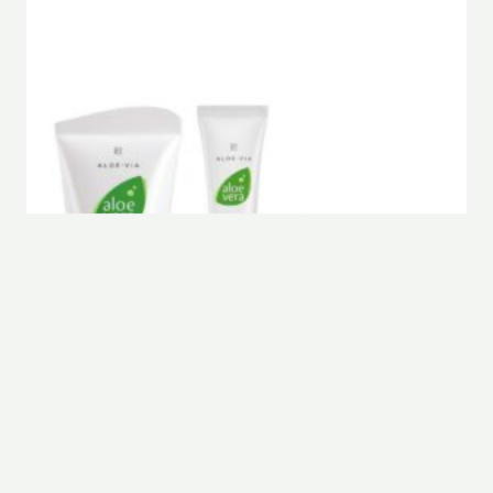
Zestaw Do Intensywnej Pielęgnacji Twarzy
€
73,99