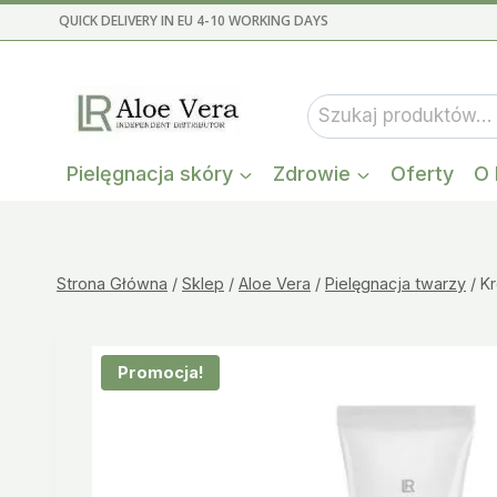
Przejdź
QUICK DELIVERY IN EU 4-10 WORKING DAYS
do
treści
Szukaj:
Pielęgnacja skóry
Zdrowie
Oferty
O 
Strona Główna
/
Sklep
/
Aloe Vera
/
Pielęgnacja twarzy
/
K
Promocja!