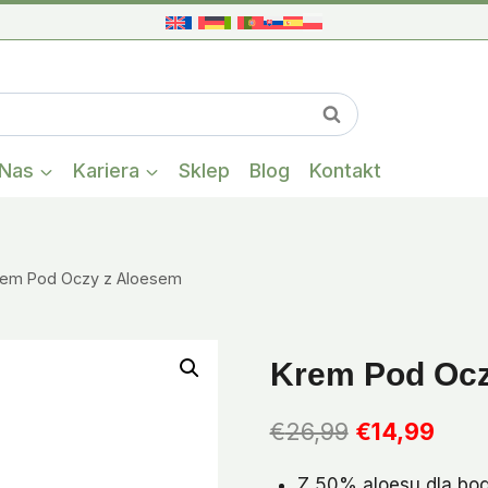
cena
cena
wynosi
wynosi
€26,99
€14,99
Gdy dostępne s
Szukaj
Nas
Kariera
Sklep
Blog
Kontakt
rem Pod Oczy z Aloesem
Krem Pod Ocz
Pierwotna
Aktu
€
26,99
€
14,99
cena
cena
Z 50% aloesu dla bo