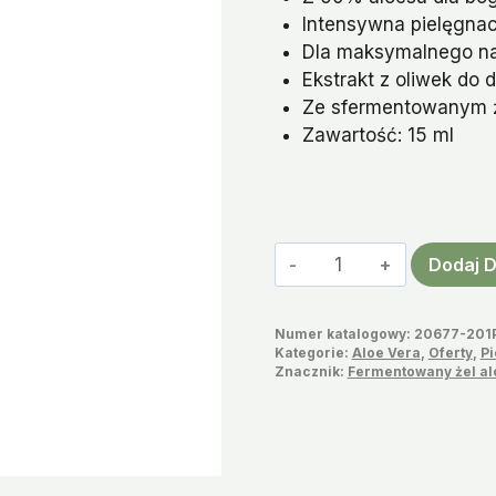
wynosiła:
wyno
Intensywna pielęgnac
€26,99.
€14,
Dla maksymalnego na
Ekstrakt z oliwek do d
Ze sfermentowanym ż
Zawartość: 15 ml
ilość
Dodaj 
Krem
Pod
Numer katalogowy:
20677-201
Oczy
Kategorie:
Aloe Vera
,
Oferty
,
Pi
z
Znacznik:
Fermentowany żel a
Aloesem