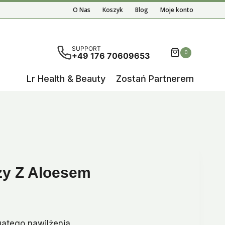
Pod
O Nas
Koszyk
Blog
Moje konto
ła:
:
Oczy
.
.
z
Aloesem
ą wyniki autouzupełniania, użyj strzałek w górę i w d
SUPPORT
0
+49 176 70609653
Lr Health & Beauty
Zostań Partnerem
y Z Aloesem
alna
gatego nawilżenia