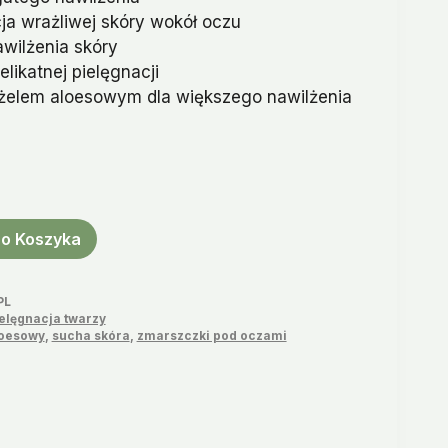
si:
ja wrażliwej skóry wokół oczu
99.
wilżenia skóry
elikatnej pielęgnacji
elem aloesowym dla większego nawilżenia
Do Koszyka
PL
elęgnacja twarzy
loesowy
,
sucha skóra
,
zmarszczki pod oczami